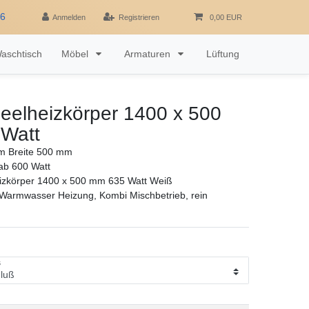
16
Anmelden
Registrieren
0,00 EUR
aschtisch
Möbel
Armaturen
Lüftung
eelheizkörper 1400 x 500
Watt
 Breite 500 mm
tab 600 Watt
izkörper 1400 x 500 mm 635 Watt Weiß
Warmwasser Heizung, Kombi Mischbetrieb, rein