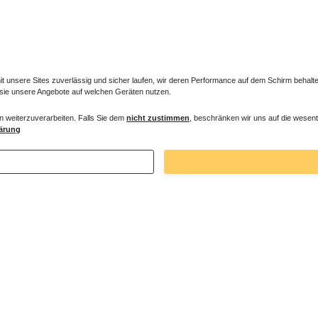
unsere Sites zuverlässig und sicher laufen, wir deren Performance auf dem Schirm behalten
 sie unsere Angebote auf welchen Geräten nutzen.
n weiterzuverarbeiten. Falls Sie dem
nicht zustimmen
, beschränken wir uns auf die wesent
ventil Mittelanschluss Anschlussgarnitur
Heizkörper Kombibetrieb Heizstab ab 30
ärung
 € *
110,00 € *
. MwSt.
zzgl.
Versandkosten
*
inkl. ges. MwSt.
zzgl.
Versandkosten
Zuletzt angesehene Artikel