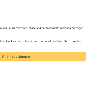
 und um dir relevante Inhalte und personalisierte Werbung zu zeigen.
liche Cookies und schneiden unsere Inhalte nicht auf Sie zu. Weitere
0 Watt
Sonderanschluß SR, SL, SUR, SUL
90,00 € *
Allen zustimmen
*
inkl. ges. MwSt.
zzgl.
Versandkosten