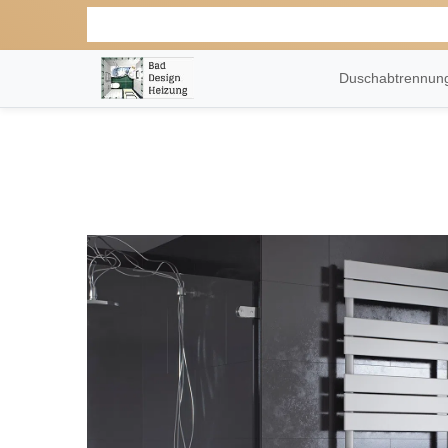
Duschabtrennu