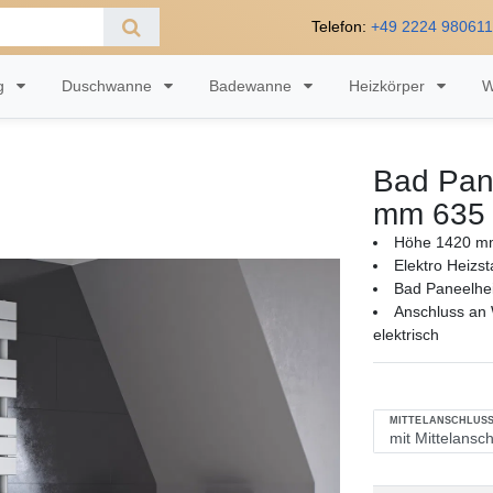
Telefon:
+49 2224 98061
ng
Duschwanne
Badewanne
Heizkörper
W
Bad Pan
mm 635 
Höhe 1420 mm
Elektro Heizs
Bad Paneelhe
Anschluss an 
elektrisch
MITTELANSCHLUSS