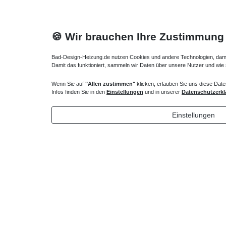
🍪 Wir brauchen Ihre Zustimmung
Bad-Design-Heizung.de nutzen Cookies und andere Technologien, damit 
Damit das funktioniert, sammeln wir Daten über unsere Nutzer und wie
Wenn Sie auf
"Allen zustimmen"
klicken, erlauben Sie uns diese Date
Heizkörper steckerfertig Heizstab ab 300 Watt
Heizkörper
Infos finden Sie in den
Einstellungen
und in unserer
Datenschutzerkl
152,90 € *
130,00
Einstellungen
*
inkl. ges. MwSt.
zzgl.
Versandkosten
*
inkl. ges