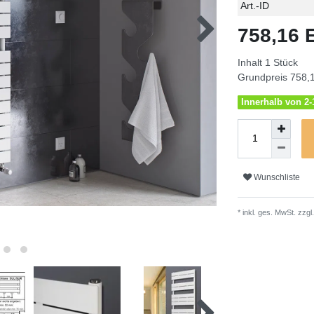
Technisches
Wert
Art.-ID
Merkmal
758,16
Inhalt
1
Stück
Grundpreis
758,1
Innerhalb von 2-1
Wunschliste
* inkl. ges. MwSt. zzgl.