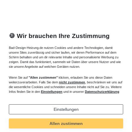
Badewanne oval mit Wannenträger
Fragen zu Badewanne Oval ? Rufen Sie an, wir beraten Sie gern.
Weitere interessante Artikel aus unserem Sortiment Badewanne
Oval:
🍪 Wir brauchen Ihre Zustimmung
Duschtasse Fünfeck
|
Heizkörper Jahrhundertwende
|
Heizkörper mit Spiegel
Bad-Design-Heizung.de nutzen Cookies und andere Technologien, damit
unsere Sites zuverlässig und sicher laufen, wir deren Performance auf dem
Schirm behalten und um dir relevante Inhalte und personalisierte Werbung zu
zeigen. Damit das funktioniert, sammeln wir Daten über unsere Nutzer und wie
sie unsere Angebote auf welchen Geräten nutzen.
Informationen
Versand und Zahlung
Wenn Sie auf
"Allen zustimmen"
klicken, erlauben Sie uns diese Daten
weiterzuverarbeiten. Falls Sie dem
nicht zustimmen
, beschränken wir uns auf
Bei Fragen helfen wir zum Ortstarif:
die wesentliche Cookies und schneiden unsere Inhalte nicht auf Sie zu. Weitere
Infos finden Sie in den
Einstellungen
und in unserer
Datenschutzerklärung
Kontakt
Einstellungen
Sie möchten vom Kauf zurücktreten?
Kaufvertrag widerrufen
Allen zustimmen