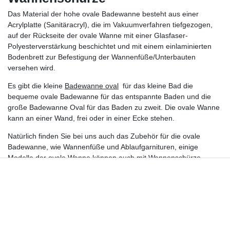
Das Material der hohe ovale Badewanne besteht aus einer
Acrylplatte (Sanitäracryl), die im Vakuumverfahren tiefgezogen,
auf der Rückseite der ovale Wanne mit einer Glasfaser-
Polyesterverstärkung beschichtet und mit einem einlaminierten
Bodenbrett zur Befestigung der Wannenfüße/Unterbauten
versehen wird.
Es gibt die kleine
Badewanne oval
für das kleine Bad die
bequeme ovale Badewanne für das entspannte Baden und die
große Badewanne Oval für das Baden zu zweit. Die ovale Wanne
kann an einer Wand, frei oder in einer Ecke stehen.
Natürlich finden Sie bei uns auch das Zubehör für die ovale
Badewanne, wie Wannenfüße und Ablaufgarnituren, einige
Modelle der ovale Wanne können auch mit Wannenschürze
geliefert werden, es gibt auch Wannenträger aus Styropor für die
Ovalwanne.
Nehmen Sie sich etwas Zeit, stöbern Sie in Ruhe in unserem
Online Shop und lassen Sie sich von unserer großen Auswahl der
ovale Badewanne Oval inspirieren.