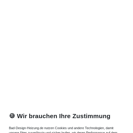
Strahlungsröhren werden hydraulisch miteinander mittels
stählerner Bögen verbunden. Paneel- und Röhrenheizkörper sind
ebenfalls mit Spiegelfront erhältlich
Heizkörper mit Spiegel
und LED
Beleuchtung
Die Heizkörper mit Spiegelfront für Wohnzimmer Wohnbereich
Diele Flur Bad werden sandgestrahlt, entfettet, phosphatiert,
passiviert, elektrostatisch mit Epoxyd-Polyesterpulver lackiert und
bei 200 °C einbrennlackiert. Diese hochqualitative Ausführung der
Designheizkörper bietet einen optimalen Kratzwiderstand und ist
sehr leicht zu pflegen, ideal geeignet als Designerheizkörper Bad,
oder schöne Designerheizkörper Wohnzimmer. Natürlich finden
Sie das passende Zubehör bei uns, wie die Ablage,
Garderobenhalter, Tisch und Handtuchhalter. Mit der passenden
Ventilgarnitur schaffen Sie sich ein optisch anspruchsvolles
Element in Ihrem Wohnraum.
🍪 Wir brauchen Ihre Zustimmung
Heizkörper mit Spiegel
oder Wunschbild
auf Glas
Bad-Design-Heizung.de nutzen Cookies und andere Technologien, damit
unsere Sites zuverlässig und sicher laufen, wir deren Performance auf dem