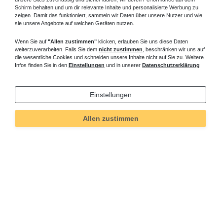
Paneelheizkörper als Heizwand mit Spiegel können Sie auch mit
Schirm behalten und um dir relevante Inhalte und personalisierte Werbung zu
LED Beleuchtung erhalten. Möchten Sie ein eigenes Bild auf dem
zeigen. Damit das funktioniert, sammeln wir Daten über unsere Nutzer und wie
Heizkörper ? Auch das ist möglich, Auf der vorgesetzten
sie unsere Angebote auf welchen Geräten nutzen.
Glasplatte können Sie ein Fotomotiv aus einer umfangreichen
Wenn Sie auf
"Allen zustimmen"
klicken, erlauben Sie uns diese Daten
Palette auswählen oder Sie schicken uns ein eigenes Foto, Ihr
weiterzuverarbeiten. Falls Sie dem
nicht zustimmen
, beschränken wir uns auf
Bildmotiv schafft eine persönliche Note im Wohnbereich. Das LED
die wesentliche Cookies und schneiden unsere Inhalte nicht auf Sie zu. Weitere
Licht strahlt die Glasfront mit dem Foto von hinten an, Design und
Infos finden Sie in den
Einstellungen
und in unserer
Datenschutzerklärung
Licht an einem Heizkörper.
Fragen zu
Heizkörper mit Spiegel
? Rufen Sie an, wir beraten Sie
Einstellungen
gern.
Allen zustimmen
Informationen
Versand und Zahlung
Bei Fragen helfen wir zum Ortstarif:
Kontakt
Sie möchten vom Kauf zurücktreten?