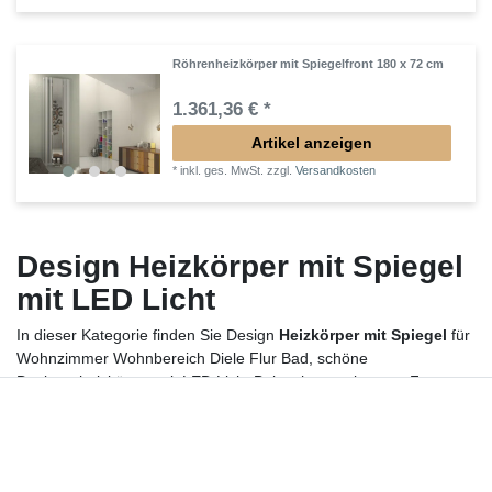
Röhrenheizkörper mit Spiegelfront 180 x 72 cm
1.361,36 € *
Artikel anzeigen
*
inkl. ges. MwSt.
zzgl.
Versandkosten
Design Heizkörper mit Spiegel
mit LED Licht
In dieser Kategorie finden Sie Design
Heizkörper mit Spiegel
für
Wohnzimmer Wohnbereich Diele Flur Bad, schöne
Designerheizkörper mit LED Licht Beleuchtung eigenem Foto
oder Bildmotiv aus einer großen Auswahl für den Wohnraum
Der Design
Heizkörper mit Spiegel
für Wohnzimmer Wohnbereich
Diele Flur Bad besteht aus vertikalen dreieckigen stählernen
Strahlungsröhren an stählerne Positionsbügel geschweißt. Die