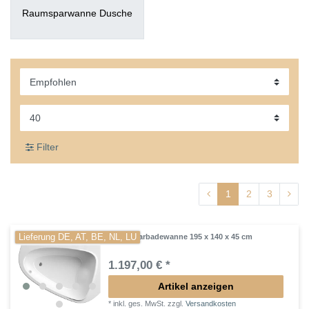
Raumsparwanne Dusche
Filter
1
2
3
Lieferung DE, AT, BE, NL, LU
Raumsparbadewanne 195 x 140 x 45 cm
1.197,00 € *
Artikel anzeigen
*
inkl. ges. MwSt.
zzgl.
Versandkosten