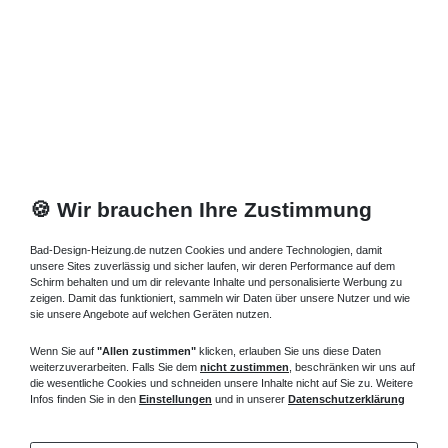
*
inkl. ges. MwSt.
zzgl.
Versandkosten
1
2
3
Raumsparbadewanne:
Genießen Sie Komfort auch in
🍪 Wir brauchen Ihre Zustimmung
kleinen Badezimmern
Sie möchten sich den Traum von einer
Raumsparbadewanne
Bad-Design-Heizung.de nutzen Cookies und andere Technologien, damit
erfüllen, auch wenn Ihr Badezimmer vergleichsweise klein
unsere Sites zuverlässig und sicher laufen, wir deren Performance auf dem
Schirm behalten und um dir relevante Inhalte und personalisierte Werbung zu
ausfällt? Bad Design Heizung bietet Ihnen eine komfortable
zeigen. Damit das funktioniert, sammeln wir Daten über unsere Nutzer und wie
Lösung: Die große Auswahl der
Raumsparbadewanne
ist eine
sie unsere Angebote auf welchen Geräten nutzen.
vielseitige Möglichkeit Ihr Badezimmer platzsparend einzurichten.
Sie fügt sich jeder Umgebung an und lässt sich vor allem auch in
Wenn Sie auf
"Allen zustimmen"
klicken, erlauben Sie uns diese Daten
weiterzuverarbeiten. Falls Sie dem
nicht zustimmen
, beschränken wir uns auf
ein relativ kleines Badezimmer integrieren.
die wesentliche Cookies und schneiden unsere Inhalte nicht auf Sie zu. Weitere
Infos finden Sie in den
Einstellungen
und in unserer
Datenschutzerklärung
Bei Bad Design Heizung profitieren Sie insbesondere von einer
großen Auswahl: Die
Raumsparbadewanne
ist in verschiedenen