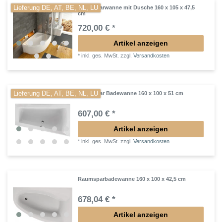
Lieferung DE, AT, BE, NL, LU
Raumsparwanne mit Dusche 160 x 105 x 47,5
cm
720,00 € *
Artikel anzeigen
*
inkl. ges. MwSt.
zzgl.
Versandkosten
Lieferung DE, AT, BE, NL, LU
Raumspar Badewanne 160 x 100 x 51 cm
607,00 € *
Artikel anzeigen
*
inkl. ges. MwSt.
zzgl.
Versandkosten
Raumsparbadewanne 160 x 100 x 42,5 cm
678,04 € *
Artikel anzeigen