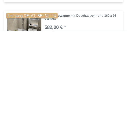
Lieferung DE, AT, BE, NL, LU
Raumsparwanne mit Duschabtrennung 160 x 95
x 43 cm
582,00 € *
Artikel anzeigen
*
inkl. ges. MwSt.
zzgl.
Versandkosten
Lieferung DE, AT, BE, NL, LU
Asymmetrische Badewanne 160 x 90 x 44,5 cm
520,00 € *
Artikel anzeigen
*
inkl. ges. MwSt.
zzgl.
Versandkosten
Lieferung DE, AT, BE, NL, LU
Badewanne-Trapez 160 x 75 x 42 cm
460,00 € *