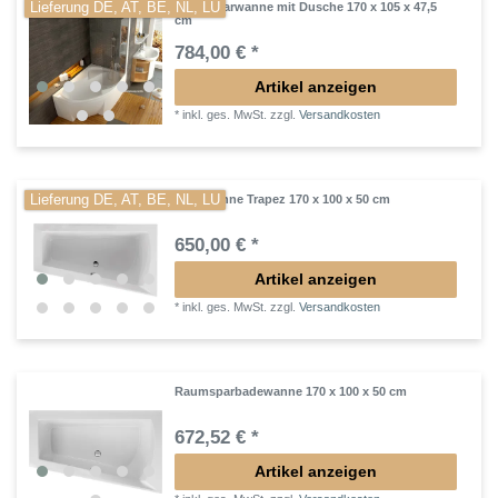
Lieferung DE, AT, BE, NL, LU
Raumsparwanne mit Dusche 170 x 105 x 47,5
cm
784,00 € *
Artikel anzeigen
*
inkl. ges. MwSt.
zzgl.
Versandkosten
Lieferung DE, AT, BE, NL, LU
Badewanne Trapez 170 x 100 x 50 cm
650,00 € *
Artikel anzeigen
*
inkl. ges. MwSt.
zzgl.
Versandkosten
Raumsparbadewanne 170 x 100 x 50 cm
672,52 € *
Artikel anzeigen