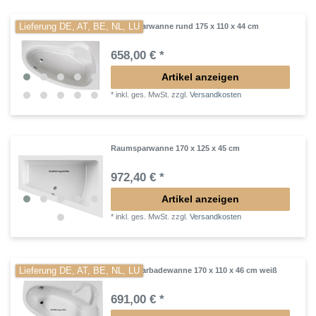
Lieferung DE, AT, BE, NL, LU
Raumsparwanne rund 175 x 110 x 44 cm
658,00 € *
Artikel anzeigen
*
inkl. ges. MwSt.
zzgl.
Versandkosten
Raumsparwanne 170 x 125 x 45 cm
972,40 € *
Artikel anzeigen
*
inkl. ges. MwSt.
zzgl.
Versandkosten
Lieferung DE, AT, BE, NL, LU
Raumsparbadewanne 170 x 110 x 46 cm weiß
691,00 € *