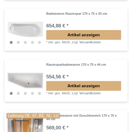
Badewanne Raumspar 170 x 75 x 43 cm
654,88 € *
Artikel anzeigen
*
inkl. ges. MwSt.
zzgl.
Versandkosten
Raumsparbadewanne 170 x 75 x 44 cm
554,56 € *
Artikel anzeigen
*
inkl. ges. MwSt.
zzgl.
Versandkosten
Lieferung DE, AT, BE, NL, LU
Raumsparwanne mit Duschbereich 170 x 75 x
44 cm
569,00 € *