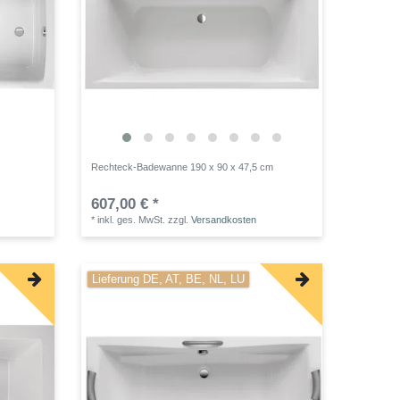
Rechteck-Badewanne 190 x 90 x 47,5 cm
607,00 € *
*
inkl. ges. MwSt.
zzgl.
Versandkosten
Lieferung DE, AT, BE, NL, LU