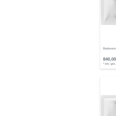
Badewanne
840,00
*
inkl. ges