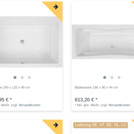
e 190 x 120 x 49 cm
Badewanne 190 x 90 x 44 cm
95 € *
613,20 € *
. MwSt.
zzgl.
Versandkosten
*
inkl. ges. MwSt.
zzgl.
Versandkosten
Lieferung DE, AT, BE, NL, LU