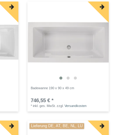
Badewanne 190 x 90 x 49 cm
746,55 € *
*
inkl. ges. MwSt.
zzgl.
Versandkosten
Lieferung DE, AT, BE, NL, LU