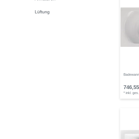
Lüftung
Badewanne
746,55
*
inkl. ges