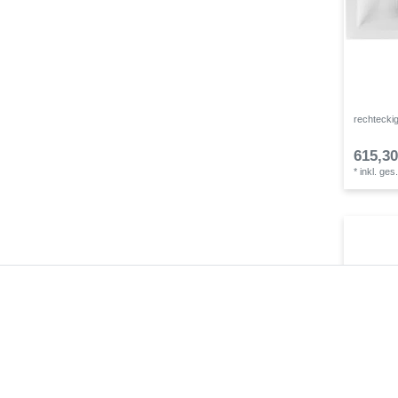
rechtecki
615,30
*
inkl. ges