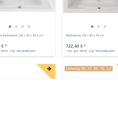
ge Badewanne 190 x 90 x 46,5 cm
Badewanne 190 x 80 x 49 cm
 € *
722,40 € *
. MwSt.
zzgl.
Versandkosten
*
inkl. ges. MwSt.
zzgl.
Versandkosten
Lieferung DE, AT, BE, NL, LU