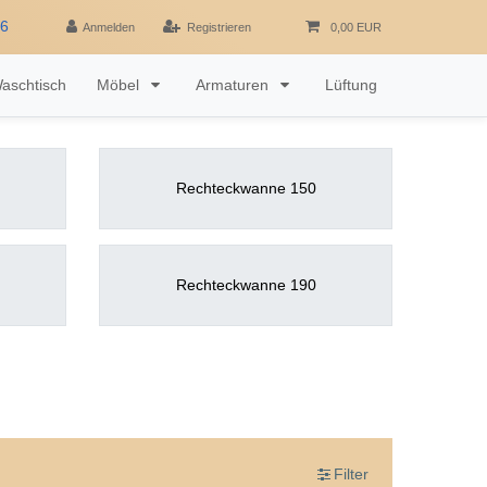
16
Anmelden
Registrieren
0,00 EUR
aschtisch
Möbel
Armaturen
Lüftung
Rechteckwanne 150
Rechteckwanne 190
Filter