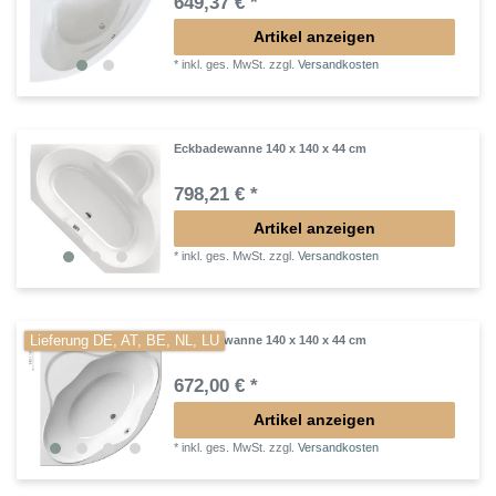
649,37 € *
Artikel anzeigen
*
inkl. ges. MwSt.
zzgl.
Versandkosten
Eckbadewanne 140 x 140 x 44 cm
798,21 € *
Artikel anzeigen
*
inkl. ges. MwSt.
zzgl.
Versandkosten
Lieferung DE, AT, BE, NL, LU
Eckbadewanne 140 x 140 x 44 cm
672,00 € *
Artikel anzeigen
*
inkl. ges. MwSt.
zzgl.
Versandkosten