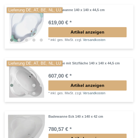
Lieferung DE, AT, BE, NL, LU
Eckbadewanne 140 x 140 x 44,5 cm
619,00 € *
Artikel anzeigen
*
inkl. ges. MwSt.
zzgl.
Versandkosten
Lieferung DE, AT, BE, NL, LU
Eckwanne mit Sitzfläche 140 x 140 x 44,5 cm
607,00 € *
Artikel anzeigen
*
inkl. ges. MwSt.
zzgl.
Versandkosten
Badewanne Eck 140 x 140 x 42 cm
780,57 € *