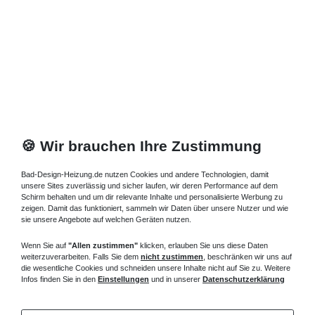
Artikel anzeigen
*
inkl. ges. MwSt.
zzgl.
Versandkosten
Eckwanne Schürze 130 x 130 cm
1.661,47 € *
Artikel anzeigen
🍪 Wir brauchen Ihre Zustimmung
*
inkl. ges. MwSt.
zzgl.
Versandkosten
Bad-Design-Heizung.de nutzen Cookies und andere Technologien, damit
unsere Sites zuverlässig und sicher laufen, wir deren Performance auf dem
Schirm behalten und um dir relevante Inhalte und personalisierte Werbung zu
Eckwanne mit Schürze 120 x 120 cm
zeigen. Damit das funktioniert, sammeln wir Daten über unsere Nutzer und wie
sie unsere Angebote auf welchen Geräten nutzen.
1.338,44 € *
Wenn Sie auf
"Allen zustimmen"
klicken, erlauben Sie uns diese Daten
Artikel anzeigen
weiterzuverarbeiten. Falls Sie dem
nicht zustimmen
, beschränken wir uns auf
die wesentliche Cookies und schneiden unsere Inhalte nicht auf Sie zu. Weitere
*
inkl. ges. MwSt.
zzgl.
Versandkosten
Infos finden Sie in den
Einstellungen
und in unserer
Datenschutzerklärung