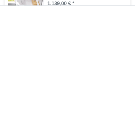
1.139,00 € *
Artikel anzeigen
*
inkl. ges. MwSt.
zzgl.
Versandkosten
Eckwanne mit Schürze 150 x 150 cm
1.171,96 € *
Artikel anzeigen
*
inkl. ges. MwSt.
zzgl.
Versandkosten
Eckwanne Schürze 150 x 150 cm
2.052,86 € *
Artikel anzeigen
*
inkl. ges. MwSt.
zzgl.
Versandkosten