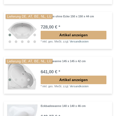
Lieferung DE, AT, BE, NL, LU
Eckwanne ohne Ecke 150 x 150 x 44 cm
728,00 € *
Artikel anzeigen
*
inkl. ges. MwSt.
zzgl.
Versandkosten
Lieferung DE, AT, BE, NL, LU
Eckbadewanne 145 x 145 x 42 cm
641,00 € *
Artikel anzeigen
*
inkl. ges. MwSt.
zzgl.
Versandkosten
Eckbadewanne 140 x 140 x 46 cm