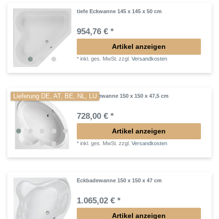
tiefe Eckwanne 145 x 145 x 50 cm
954,76 € *
Artikel anzeigen
*
inkl. ges. MwSt.
zzgl.
Versandkosten
Lieferung DE, AT, BE, NL, LU
Eck-Badewanne 150 x 150 x 47,5 cm
728,00 € *
Artikel anzeigen
*
inkl. ges. MwSt.
zzgl.
Versandkosten
Eckbadewanne 150 x 150 x 47 cm
1.065,02 € *
Artikel anzeigen