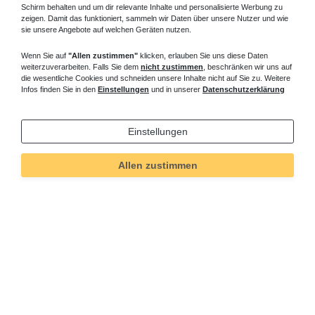
Schirm behalten und um dir relevante Inhalte und personalisierte Werbung zu
529,20 € *
zeigen. Damit das funktioniert, sammeln wir Daten über unsere Nutzer und wie
sie unsere Angebote auf welchen Geräten nutzen.
Artikel anzeigen
Wenn Sie auf
"Allen zustimmen"
klicken, erlauben Sie uns diese Daten
*
inkl. ges. MwSt.
zzgl.
Versandkosten
weiterzuverarbeiten. Falls Sie dem
nicht zustimmen
, beschränken wir uns auf
die wesentliche Cookies und schneiden unsere Inhalte nicht auf Sie zu. Weitere
Infos finden Sie in den
Einstellungen
und in unserer
Datenschutzerklärung
1
2
3
Einstellungen
rechteckige Duschwanne -
Allen zustimmen
superflache Duschtasse
Rechteck
Für Ihre neue Dusche finden Sie bei uns die Duschtasse
Rechteck bodenebene
rechteckige Duschwanne
in vielen
Größen. Die klassische tiefe rechteckige Duschwanne, die
superflache Duschtasse flach oder die bodengleiche
Duschbecken für den ebenerdigen barrierefreien Einstieg. Die
superflache rechteckige Duschtasse ist aus voll durchgefärbtem
Sanitär-Acryl oder als
rechteckige Duschwanne
erhältlich. Die