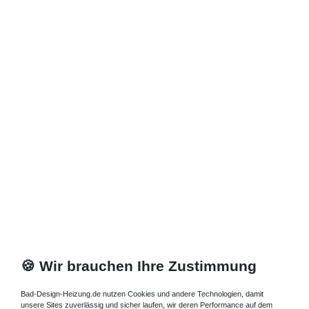
*
inkl. ges. MwSt.
zzgl.
Versandkosten
Duschwanne bodengleich 170 x 80 x 2,5 cm
512,40 € *
Artikel anzeigen
*
inkl. ges. MwSt.
zzgl.
Versandkosten
Duschwanne flach 170 x 80 x 4 cm
529,20 € *
Artikel anzeigen
*
inkl. ges. MwSt.
zzgl.
Versandkosten
🍪 Wir brauchen Ihre Zustimmung
Bad-Design-Heizung.de nutzen Cookies und andere Technologien, damit
Duschwanne mit Rinne 170 x 80 x 3,5 cm
unsere Sites zuverlässig und sicher laufen, wir deren Performance auf dem