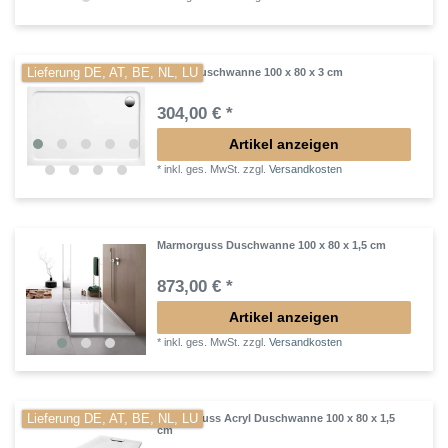
Lieferung DE, AT, BE, NL, LU
flache Duschwanne 100 x 80 x 3 cm
304,00 € *
Artikel anzeigen
*
inkl. ges. MwSt.
zzgl.
Versandkosten
Marmorguss Duschwanne 100 x 80 x 1,5 cm
873,00 € *
Artikel anzeigen
*
inkl. ges. MwSt.
zzgl.
Versandkosten
Lieferung DE, AT, BE, NL, LU
Mineralguss Acryl Duschwanne 100 x 80 x 1,5
cm