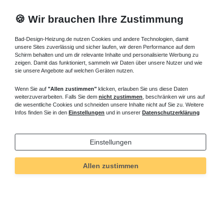
321,30 € *
🍪 Wir brauchen Ihre Zustimmung
Artikel anzeigen
*
inkl. ges. MwSt.
zzgl.
Versandkosten
Bad-Design-Heizung.de nutzen Cookies und andere Technologien, damit
unsere Sites zuverlässig und sicher laufen, wir deren Performance auf dem
Schirm behalten und um dir relevante Inhalte und personalisierte Werbung zu
zeigen. Damit das funktioniert, sammeln wir Daten über unsere Nutzer und wie
sie unsere Angebote auf welchen Geräten nutzen.
flache Duschtasse 100 x 70 x 4 cm
Wenn Sie auf
"Allen zustimmen"
klicken, erlauben Sie uns diese Daten
304,50 € *
weiterzuverarbeiten. Falls Sie dem
nicht zustimmen
, beschränken wir uns auf
die wesentliche Cookies und schneiden unsere Inhalte nicht auf Sie zu. Weitere
Artikel anzeigen
Infos finden Sie in den
Einstellungen
und in unserer
Datenschutzerklärung
*
inkl. ges. MwSt.
zzgl.
Versandkosten
Einstellungen
Duschwanne 100 cm -
Allen zustimmen
bodengleiche Duschtasse 100
cm
Duschtasse 100 cm finden Sie in unserem Online-Shop. Die