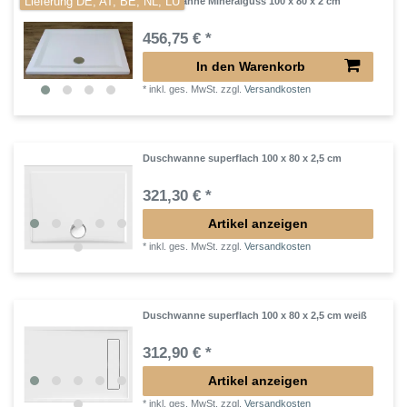
Lieferung DE, AT, BE, NL, LU
Duschwanne Mineralguss 100 x 80 x 2 cm
456,75 € *
In den Warenkorb
*
inkl. ges. MwSt.
zzgl.
Versandkosten
Duschwanne superflach 100 x 80 x 2,5 cm
321,30 € *
Artikel anzeigen
*
inkl. ges. MwSt.
zzgl.
Versandkosten
Duschwanne superflach 100 x 80 x 2,5 cm weiß
312,90 € *
Artikel anzeigen
*
inkl. ges. MwSt.
zzgl.
Versandkosten