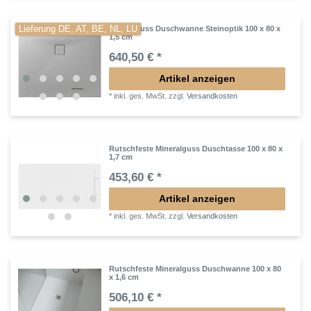
Lieferung DE, AT, BE, NL, LU
Mineralguss Duschwanne Steinoptik 100 x 80 x
1,5 cm
640,50 € *
Artikel anzeigen
*
inkl. ges. MwSt.
zzgl.
Versandkosten
Rutschfeste Mineralguss Duschtasse 100 x 80 x
1,7 cm
453,60 € *
Artikel anzeigen
*
inkl. ges. MwSt.
zzgl.
Versandkosten
Rutschfeste Mineralguss Duschwanne 100 x 80
x 1,6 cm
506,10 € *