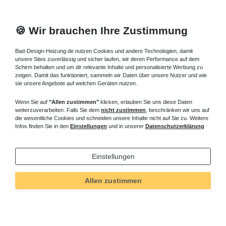
🍪 Wir brauchen Ihre Zustimmung
Bad-Design-Heizung.de nutzen Cookies und andere Technologien, damit
unsere Sites zuverlässig und sicher laufen, wir deren Performance auf dem
Schirm behalten und um dir relevante Inhalte und personalisierte Werbung zu
zeigen. Damit das funktioniert, sammeln wir Daten über unsere Nutzer und wie
sie unsere Angebote auf welchen Geräten nutzen.
Wenn Sie auf
"Allen zustimmen"
klicken, erlauben Sie uns diese Daten
weiterzuverarbeiten. Falls Sie dem
nicht zustimmen
, beschränken wir uns auf
die wesentliche Cookies und schneiden unsere Inhalte nicht auf Sie zu. Weitere
Infos finden Sie in den
Einstellungen
und in unserer
Datenschutzerklärung
Einstellungen
Technisches
Wert
Art.-ID
162
Allen zustimmen
Merkmal
Informationen