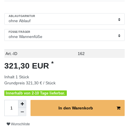
ABLAUFGARNITUR
FÜSSE/TRÄGER
Technisches
Wert
Art.-ID
162
Merkmal
*
321,30 EUR
Inhalt
1
Stück
Grundpreis
321,30 € / Stück
Innerhalb von 2-10 Tage lieferbar.
In den Warenkorb
Wunschliste