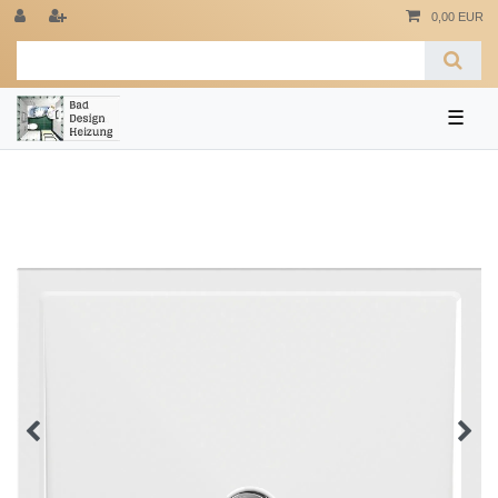
0,00 EUR
☰