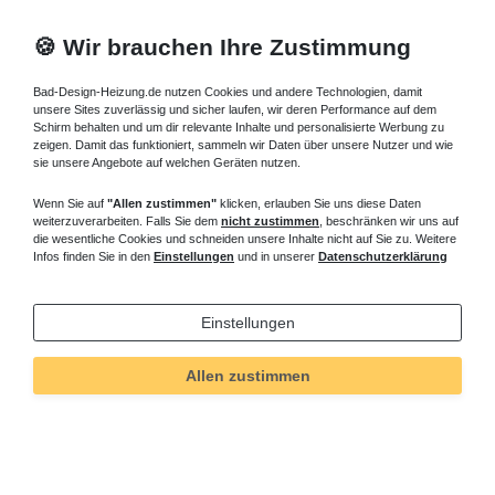
🍪 Wir brauchen Ihre Zustimmung
Informationen
Versand und Zahlung
Bad-Design-Heizung.de nutzen Cookies und andere Technologien, damit
unsere Sites zuverlässig und sicher laufen, wir deren Performance auf dem
Bei Fragen helfen wir zum Ortstarif:
Schirm behalten und um dir relevante Inhalte und personalisierte Werbung zu
zeigen. Damit das funktioniert, sammeln wir Daten über unsere Nutzer und wie
sie unsere Angebote auf welchen Geräten nutzen.
Kontakt
Wenn Sie auf
"Allen zustimmen"
klicken, erlauben Sie uns diese Daten
Sie möchten vom Kauf zurücktreten?
weiterzuverarbeiten. Falls Sie dem
nicht zustimmen
, beschränken wir uns auf
die wesentliche Cookies und schneiden unsere Inhalte nicht auf Sie zu. Weitere
Kaufvertrag widerrufen
Infos finden Sie in den
Einstellungen
und in unserer
Datenschutzerklärung
Einstellungen
Impressum
Daten­schutz­erklärung
AGB
Allen zustimmen
Widerrufs­recht