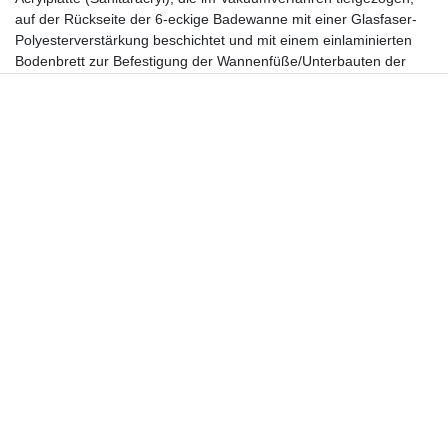
auf der Rückseite der 6-eckige Badewanne mit einer Glasfaser-
Polyesterverstärkung beschichtet und mit einem einlaminierten
Bodenbrett zur Befestigung der Wannenfüße/Unterbauten der
Sechseck Badewanne Sechseckwanne versehen wird. Die
Badewanne Sechseckwanne mit Duschzone ist auch in
verschiedenen Farben lieferbar.
Badewanne Sechseckwanne mit
integrierter Duschwanne
Es gibt die kleine Badewanne Sechseckwanne für das kleine Bad,
die bequeme 6-eckige Badewanne für das entspannte Baden und
die große Sechseck Badewanne für das Baden zu zweit. Die
Sechseck Badewanne kann an einer Wand oder in einer Ecke
stehen.
Natürlich finden Sie bei uns auch das Zubehör für die 6-eckige
Badewanne, wie Wannenfüße und Ablaufgarnituren, einige
Modelle der 6-eckige Badewanne kann auch mit Wannenschürze
geliefert werden, es gibt auch Wannenträger aus Styropor für die
Sechseckwannen.