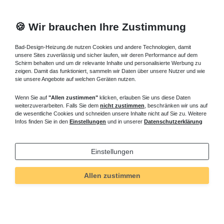
Nehmen Sie sich etwas Zeit für die Sechseckwannen, stöbern Sie
in Ruhe in unserem Online Shop und lassen Sie sich von unserer
🍪 Wir brauchen Ihre Zustimmung
großen Auswahl der Badewanne Sechseckwanne inspirieren.
Fragen zu Sechseck Badewanne ? Rufen Sie an, wir beraten Sie
Bad-Design-Heizung.de nutzen Cookies und andere Technologien, damit
gern.
unsere Sites zuverlässig und sicher laufen, wir deren Performance auf dem
Schirm behalten und um dir relevante Inhalte und personalisierte Werbung zu
Badewanne Sechseckwanne mit
zeigen. Damit das funktioniert, sammeln wir Daten über unsere Nutzer und wie
sie unsere Angebote auf welchen Geräten nutzen.
Duschbereich Duschzone
Weitere interessante Artikel aus unserem Sortiment
Wenn Sie auf
"Allen zustimmen"
klicken, erlauben Sie uns diese Daten
weiterzuverarbeiten. Falls Sie dem
nicht zustimmen
, beschränken wir uns auf
Sechseckwannen:
Heizkörper Bauhöhe 200 mm
,
die wesentliche Cookies und schneiden unsere Inhalte nicht auf Sie zu. Weitere
Infos finden Sie in den
Einstellungen
und in unserer
Datenschutzerklärung
rechteckige Duschwanne
|
Walk In Dusche
|
Heizkörper Paneel
Einstellungen
Informationen
Allen zustimmen
Versand und Zahlung
Bei Fragen helfen wir zum Ortstarif:
Kontakt