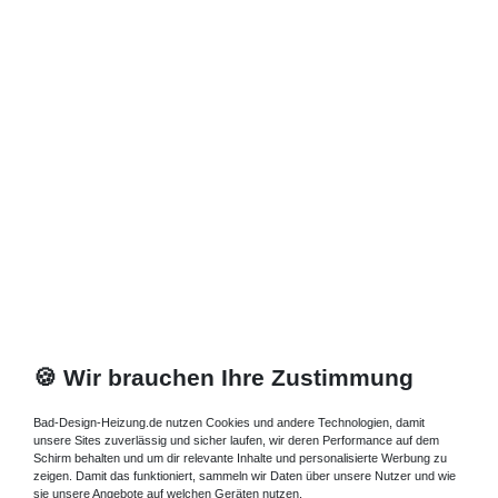
Rechteckduschwanne 110 cm -
bodengleiche Duschtasse 110
cm
Die flache Duschtasse 110 cm finden Sie in unserem Online-
Shop. Die Duschtasse 110 cm superplan bieten wir Ihnen als
Duschwanne 110 cm
mit Ablaufrinne aus Acryl oder als
rechteckige Duschwanne 1100 mm breit an. Rechteckige
Duschwanne 110 cm superflach - In dieser Kategorie1100 mm
breit finden Sie tiefe rechteckige bodenebene Duschtasse 110
cm, bodengleiche
Duschwanne 110 cm
, bodenebene
Duschwanne 110 cm
, rechteckige Duschwanne 110 cm,
bodenebene Duschtasse 110 cm, bodengleiche moderne
Duschbecken 110 cm flache rechteckige Brausewanne 110 x 90
cm.
🍪 Wir brauchen Ihre Zustimmung
superflache Duschwanne 110 cm –
Zubehör
Bad-Design-Heizung.de nutzen Cookies und andere Technologien, damit
unsere Sites zuverlässig und sicher laufen, wir deren Performance auf dem
Superflache
Duschwanne 110 cm
Zubehör - In dieser
Schirm behalten und um dir relevante Inhalte und personalisierte Werbung zu
Kategorie1100 mm breit finden Sie flache 6-Punkt
zeigen. Damit das funktioniert, sammeln wir Daten über unsere Nutzer und wie
sie unsere Angebote auf welchen Geräten nutzen.