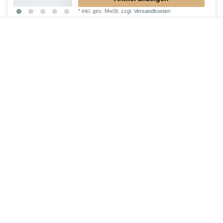
*
inkl. ges. MwSt.
zzgl.
Versandkosten
Lieferung DE, AT, BE, NL, LU
Mineralguss Duschwanne 110 x 80 x 1,5 cm
461,00 € *
Artikel anzeigen
*
inkl. ges. MwSt.
zzgl.
Versandkosten
Rutschfeste Mineralguss Duschwanne 110 x 80
x 1,6 cm
560,70 € *
Artikel anzeigen
*
inkl. ges. MwSt.
zzgl.
Versandkosten