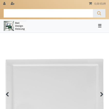
0,00 EUR
☰