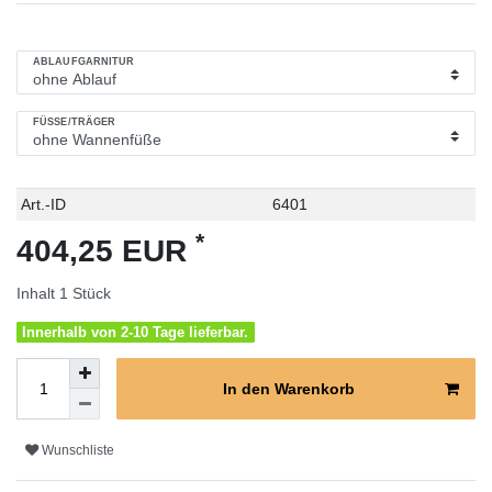
ABLAUFGARNITUR
FÜSSE/TRÄGER
Technisches
Wert
Art.-ID
6401
Merkmal
*
404,25 EUR
Inhalt
1
Stück
Innerhalb von 2-10 Tage lieferbar.
In den Warenkorb
Wunschliste