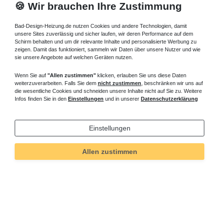
🍪 Wir brauchen Ihre Zustimmung
Bad-Design-Heizung.de nutzen Cookies und andere Technologien, damit
unsere Sites zuverlässig und sicher laufen, wir deren Performance auf dem
Schirm behalten und um dir relevante Inhalte und personalisierte Werbung zu
zeigen. Damit das funktioniert, sammeln wir Daten über unsere Nutzer und wie
sie unsere Angebote auf welchen Geräten nutzen.
Wenn Sie auf
"Allen zustimmen"
klicken, erlauben Sie uns diese Daten
weiterzuverarbeiten. Falls Sie dem
nicht zustimmen
, beschränken wir uns auf
die wesentliche Cookies und schneiden unsere Inhalte nicht auf Sie zu. Weitere
Infos finden Sie in den
Einstellungen
und in unserer
Datenschutzerklärung
Einstellungen
Technisches
Wert
Art.-ID
6401
Merkmal
Allen zustimmen
Informationen
Versand und Zahlung
Bei Fragen helfen wir zum Ortstarif: