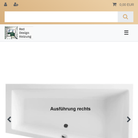
0,00 EUR
☰