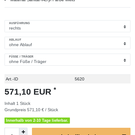
AUSFÜHRUNG
ABLAUF
FÜSSE / TRÄGER
Technisches
Wert
Art.-ID
5620
Merkmal
*
571,10 EUR
Inhalt
1
Stück
Grundpreis
571,10 € / Stück
Innerhalb von 2-10 Tage lieferbar.