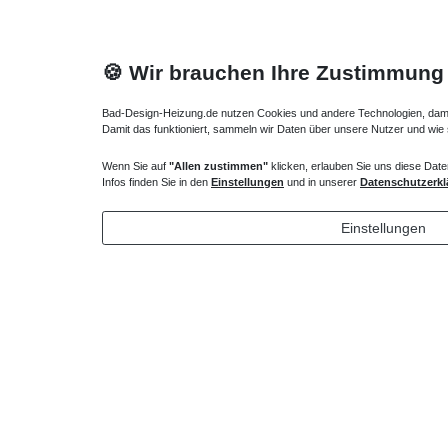
🍪 Wir brauchen Ihre Zustimmung
Bad-Design-Heizung.de nutzen Cookies und andere Technologien, damit 
Damit das funktioniert, sammeln wir Daten über unsere Nutzer und wie
Wenn Sie auf
"Allen zustimmen"
klicken, erlauben Sie uns diese Date
Badewanne Zu- /Ab- / Überlauf Sonderwanne
Badewanne
Infos finden Sie in den
Einstellungen
und in unserer
Datenschutzerkl
Auflage d
225,75 € *
34,65 
Einstellungen
*
inkl. ges. MwSt.
zzgl.
Versandkosten
*
inkl. ges