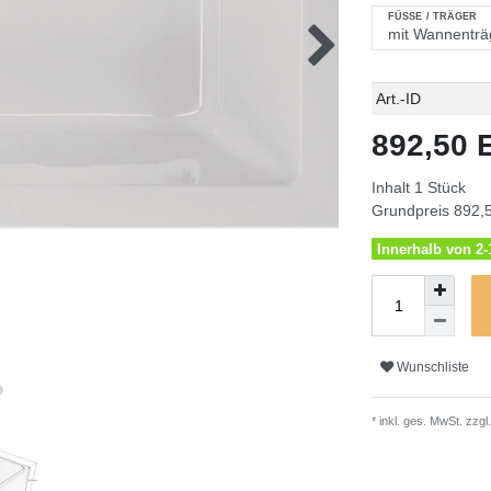
FÜSSE / TRÄGER
Technisches
Wert
Art.-ID
Merkmal
892,50
Inhalt
1
Stück
Grundpreis
892,5
Innerhalb von 2-1
Wunschliste
* inkl. ges. MwSt. zzgl.