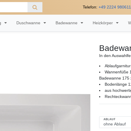
Telefon:
+49 2224 98061
ng
Duschwanne
Badewanne
Heizkörper
W
Badewan
In den Auswahlfe
Ablaufgarnitur
Wannenfüße 1
Badewanne 175 x
Bodenlänge 12
aus hochwerti
Rechteckwan
ABLAUF