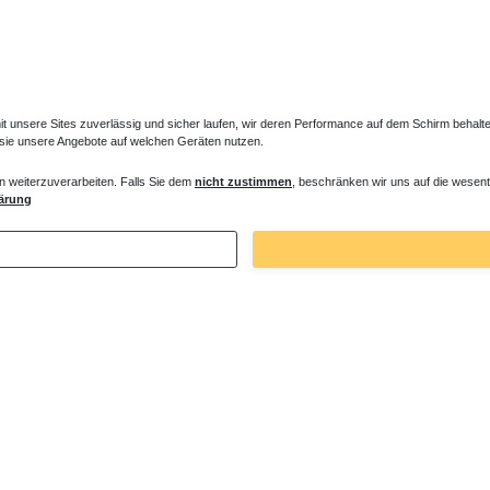
unsere Sites zuverlässig und sicher laufen, wir deren Performance auf dem Schirm behalten
 sie unsere Angebote auf welchen Geräten nutzen.
n weiterzuverarbeiten. Falls Sie dem
nicht zustimmen
, beschränken wir uns auf die wesent
 Montagewinkel Wandwinkel für die
ärung
er Ränder
€ *
. MwSt.
zzgl.
Versandkosten
Zuletzt angesehene Artikel