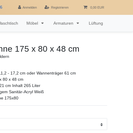
16
Anmelden
Registrieren
0,00 EUR
aschtisch
Möbel
Armaturen
Lüftung
ne 175 x 80 x 48 cm
ldern
1,2 - 17,2 cm oder Wannenträger 61 cm
 80 x 48 cm
1 cm Inhalt 265 Liter
gem Sanitär-Acryl Weiß
ne 175x80