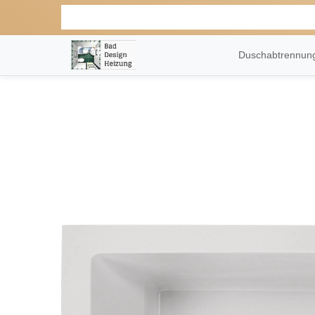
Duschabtrennu