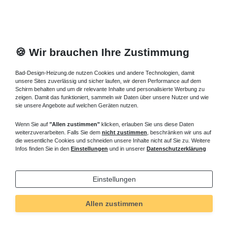
🍪 Wir brauchen Ihre Zustimmung
Bad-Design-Heizung.de nutzen Cookies und andere Technologien, damit
unsere Sites zuverlässig und sicher laufen, wir deren Performance auf dem
Schirm behalten und um dir relevante Inhalte und personalisierte Werbung zu
zeigen. Damit das funktioniert, sammeln wir Daten über unsere Nutzer und wie
sie unsere Angebote auf welchen Geräten nutzen.
Wenn Sie auf
"Allen zustimmen"
klicken, erlauben Sie uns diese Daten
weiterzuverarbeiten. Falls Sie dem
nicht zustimmen
, beschränken wir uns auf
die wesentliche Cookies und schneiden unsere Inhalte nicht auf Sie zu. Weitere
Infos finden Sie in den
Einstellungen
und in unserer
Datenschutzerklärung
Einstellungen
Technisches
Wert
Art.-ID
5626
Allen zustimmen
Merkmal