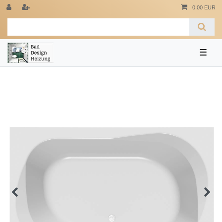
0,00 EUR
☰