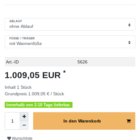
ABLAUF
FÜSSE / TRÄGER
Technisches
Wert
Art.-ID
5626
Merkmal
*
1.009,05 EUR
Inhalt
1
Stück
Grundpreis
1.009,05 € / Stück
Innerhalb von 2-10 Tage lieferbar.
In den Warenkorb
Wunschliste