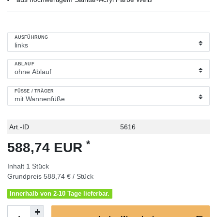
AUSFÜHRUNG
ABLAUF
FÜSSE / TRÄGER
Technisches
Wert
Art.-ID
5616
Merkmal
*
588,74 EUR
Inhalt
1
Stück
Grundpreis
588,74 € / Stück
Innerhalb von 2-10 Tage lieferbar.