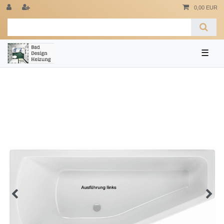
0,00 EUR
☰