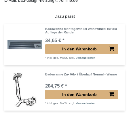
E-Mail: bad-design-heizung@t-online.de
Dazu passt
Badewanne Montagewinkel Wandwinkel für die
Auflage der Ränder
34,65 € *
In den Warenkorb
*
inkl. ges. MwSt.
zzgl.
Versandkosten
Badewanne Zu- /Ab- / Überlauf Normal - Wanne
204,75 € *
In den Warenkorb
*
inkl. ges. MwSt.
zzgl.
Versandkosten