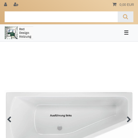
0,00 EUR
☰