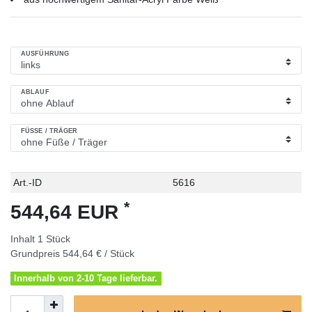
AUSFÜHRUNG
ABLAUF
FÜSSE / TRÄGER
Technisches
Wert
Art.-ID
5616
Merkmal
*
544,64 EUR
Inhalt
1
Stück
Grundpreis
544,64 € / Stück
Innerhalb von 2-10 Tage lieferbar.