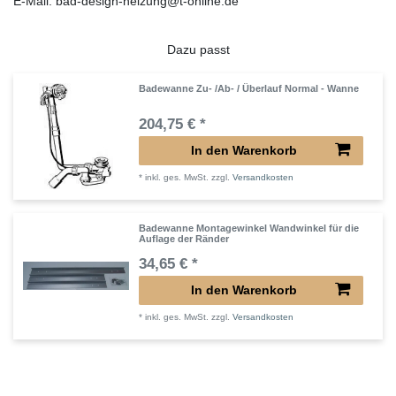
E-Mail: bad-design-heizung@t-online.de
Dazu passt
Badewanne Zu- /Ab- / Überlauf Normal - Wanne
204,75 € *
In den Warenkorb
*
inkl. ges. MwSt.
zzgl.
Versandkosten
Badewanne Montagewinkel Wandwinkel für die
Auflage der Ränder
34,65 € *
In den Warenkorb
*
inkl. ges. MwSt.
zzgl.
Versandkosten