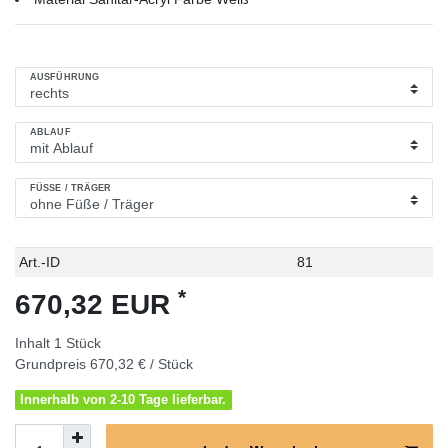
AUSFÜHRUNG
ABLAUF
FÜSSE / TRÄGER
Technisches
Wert
Art.-ID
81
Merkmal
*
670,32 EUR
Inhalt
1
Stück
Grundpreis
670,32 € / Stück
Innerhalb von 2-10 Tage lieferbar.