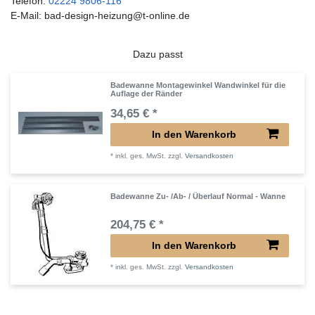
Telefon:
02224 9806-116
E-Mail: bad-design-heizung@t-online.de
Dazu passt
Badewanne Montagewinkel Wandwinkel für die
Auflage der Ränder
34,65 € *
In den Warenkorb
*
inkl. ges. MwSt.
zzgl.
Versandkosten
Badewanne Zu- /Ab- / Überlauf Normal - Wanne
204,75 € *
In den Warenkorb
*
inkl. ges. MwSt.
zzgl.
Versandkosten