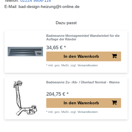
Telefon:
02224 9806-116
E-Mail: bad-design-heizung@t-online.de
Dazu passt
Badewanne Montagewinkel Wandwinkel für die
Auflage der Ränder
34,65 € *
In den Warenkorb
*
inkl. ges. MwSt.
zzgl.
Versandkosten
Badewanne Zu- /Ab- / Überlauf Normal - Wanne
204,75 € *
In den Warenkorb
*
inkl. ges. MwSt.
zzgl.
Versandkosten