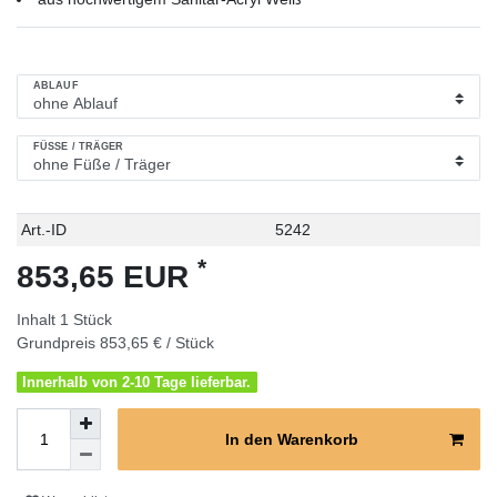
ABLAUF
FÜSSE / TRÄGER
Technisches
Wert
Art.-ID
5242
Merkmal
*
853,65 EUR
Inhalt
1
Stück
Grundpreis
853,65 € / Stück
Innerhalb von 2-10 Tage lieferbar.
In den Warenkorb