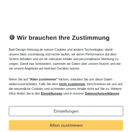
🍪 Wir brauchen Ihre Zustimmung
Bad-Design-Heizung.de nutzen Cookies und andere Technologien, damit
unsere Sites zuverlässig und sicher laufen, wir deren Performance auf dem
Schirm behalten und um dir relevante Inhalte und personalisierte Werbung zu
zeigen. Damit das funktioniert, sammeln wir Daten über unsere Nutzer und wie
sie unsere Angebote auf welchen Geräten nutzen.
Wenn Sie auf
"Allen zustimmen"
klicken, erlauben Sie uns diese Daten
weiterzuverarbeiten. Falls Sie dem
nicht zustimmen
, beschränken wir uns auf
die wesentliche Cookies und schneiden unsere Inhalte nicht auf Sie zu. Weitere
Infos finden Sie in den
Einstellungen
und in unserer
Datenschutzerklärung
Einstellungen
Allen zustimmen
Technisches
Wert
Art.-ID
5242
Merkmal