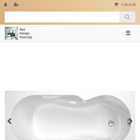
0,00 EUR
☰