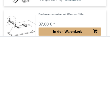
*
inkl. ges. MwSt.
zzgl.
Versandkosten
Badewanne universal Wannenfüße
37,80 € *
In den Warenkorb
*
inkl. ges. MwSt.
zzgl.
Versandkosten
Badewanne Montagewinkel Wandwinkel für die
Auflage der Ränder
34,65 € *
In den Warenkorb
*
inkl. ges. MwSt.
zzgl.
Versandkosten