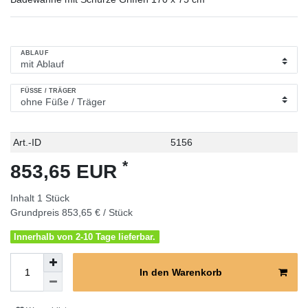
ABLAUF
FÜSSE / TRÄGER
Technisches
Wert
Art.-ID
5156
Merkmal
*
853,65 EUR
Inhalt
1
Stück
Grundpreis
853,65 € / Stück
Innerhalb von 2-10 Tage lieferbar.
In den Warenkorb