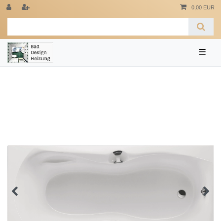
0,00 EUR
☰