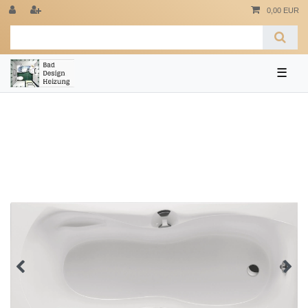
0,00 EUR
☰