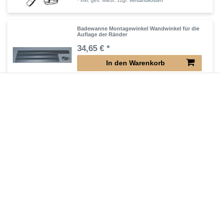
*
inkl. ges. MwSt.
zzgl.
Versandkosten
Badewanne Montagewinkel Wandwinkel für die
Auflage der Ränder
34,65 € *
In den Warenkorb
*
inkl. ges. MwSt.
zzgl.
Versandkosten
Badewanne Zu- /Ab- / Überlauf Normal - Wanne
204,75 € *
In den Warenkorb
*
inkl. ges. MwSt.
zzgl.
Versandkosten
Zuletzt angesehene Artikel
Badewanne mit Schürze Griffen 170 x 75 cm