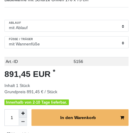
ABLAUF
FÜSSE / TRÄGER
Technisches
Wert
Art.-ID
5156
Merkmal
*
891,45 EUR
Inhalt
1
Stück
Grundpreis
891,45 € / Stück
Innerhalb von 2-10 Tage lieferbar.
In den Warenkorb