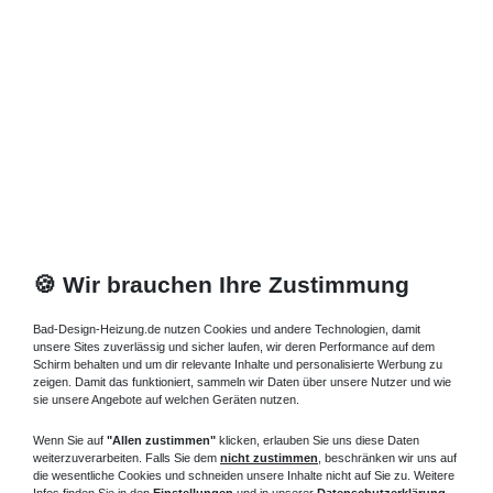
891,45 € *
Artikel anzeigen
*
inkl. ges. MwSt.
zzgl.
Versandkosten
🍪 Wir brauchen Ihre Zustimmung
Bad-Design-Heizung.de nutzen Cookies und andere Technologien, damit
unsere Sites zuverlässig und sicher laufen, wir deren Performance auf dem
Schirm behalten und um dir relevante Inhalte und personalisierte Werbung zu
zeigen. Damit das funktioniert, sammeln wir Daten über unsere Nutzer und wie
sie unsere Angebote auf welchen Geräten nutzen.
Wenn Sie auf
"Allen zustimmen"
klicken, erlauben Sie uns diese Daten
weiterzuverarbeiten. Falls Sie dem
nicht zustimmen
, beschränken wir uns auf
die wesentliche Cookies und schneiden unsere Inhalte nicht auf Sie zu. Weitere
Infos finden Sie in den
Einstellungen
und in unserer
Datenschutzerklärung