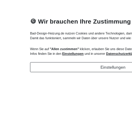
🍪 Wir brauchen Ihre Zustimmung
Bad-Design-Heizung.de nutzen Cookies und andere Technologien, damit 
Damit das funktioniert, sammeln wir Daten über unsere Nutzer und wie
Wenn Sie auf
"Allen zustimmen"
klicken, erlauben Sie uns diese Date
Badewanne Montagewinkel Wandwinkel für die
Badewanne
Infos finden Sie in den
Einstellungen
und in unserer
Datenschutzerkl
Auflage der Ränder
34,65 € *
204,75
Einstellungen
*
inkl. ges. MwSt.
zzgl.
Versandkosten
*
inkl. ges