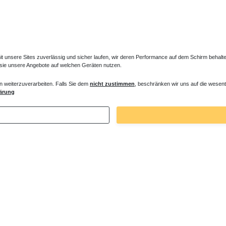
unsere Sites zuverlässig und sicher laufen, wir deren Performance auf dem Schirm behalten
 sie unsere Angebote auf welchen Geräten nutzen.
n weiterzuverarbeiten. Falls Sie dem
nicht zustimmen
, beschränken wir uns auf die wesent
 Zu- /Ab- / Überlauf Normal - Wanne
ärung
 € *
. MwSt.
zzgl.
Versandkosten
Zuletzt angesehene Artikel