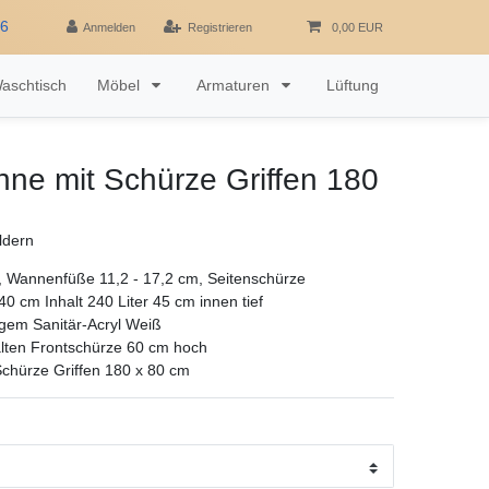
16
Anmelden
Registrieren
0,00 EUR
aschtisch
Möbel
Armaturen
Lüftung
ne mit Schürze Griffen 180
ldern
r, Wannenfüße 11,2 - 17,2 cm, Seitenschürze
0 cm Inhalt 240 Liter 45 cm innen tief
gem Sanitär-Acryl Weiß
alten Frontschürze 60 cm hoch
chürze Griffen 180 x 80 cm