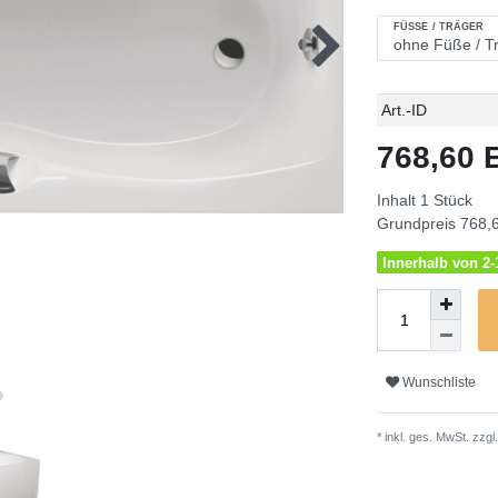
FÜSSE / TRÄGER
Technisches
Wert
Art.-ID
Merkmal
768,60
Inhalt
1
Stück
Grundpreis
768,6
Innerhalb von 2-1
Wunschliste
* inkl. ges. MwSt. zzgl.