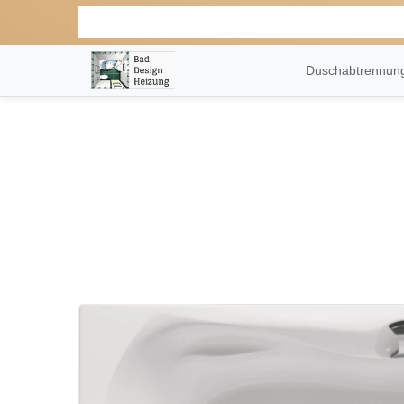
Duschabtrennu