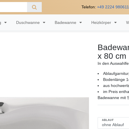
Telefon:
+49 2224 98061
ng
Duschwanne
Badewanne
Heizkörper
W
Badewan
x 80 cm
In den Auswahlfe
Ablaufgarnitu
Bodenlänge 14
aus hochwerti
im Preis enth
Badewanne mit S
ABLAUF