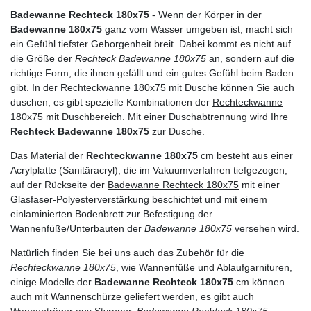
Badewanne Rechteck 180x75
- Wenn der Körper in der
Badewanne 180x75
ganz vom Wasser umgeben ist, macht sich
ein Gefühl tiefster Geborgenheit breit. Dabei kommt es nicht auf
die Größe der
Rechteck Badewanne 180x75
an, sondern auf die
richtige Form, die ihnen gefällt und ein gutes Gefühl beim Baden
gibt. In der
Rechteckwanne 180x75
mit Dusche können Sie auch
duschen, es gibt spezielle Kombinationen der
Rechteckwanne
180x75
mit Duschbereich. Mit einer Duschabtrennung wird Ihre
Rechteck Badewanne 180x75
zur Dusche.
Das Material der
Rechteckwanne 180x75
cm besteht aus einer
Acrylplatte (Sanitäracryl), die im Vakuumverfahren tiefgezogen,
auf der Rückseite der
Badewanne Rechteck 180x75
mit einer
Glasfaser-Polyesterverstärkung beschichtet und mit einem
einlaminierten Bodenbrett zur Befestigung der
Wannenfüße/Unterbauten der
Badewanne 180x75
versehen wird.
Natürlich finden Sie bei uns auch das Zubehör für die
Rechteckwanne 180x75
, wie Wannenfüße und Ablaufgarnituren,
einige Modelle der
Badewanne Rechteck 180x75
cm können
auch mit Wannenschürze geliefert werden, es gibt auch