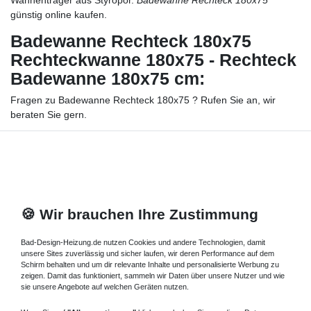
Wannenträger aus Styropor.
Badewanne Rechteck 180x75
günstig online kaufen.
Badewanne Rechteck 180x75
Rechteckwanne 180x75 - Rechteck
Badewanne 180x75 cm:
Fragen zu Badewanne Rechteck 180x75 ? Rufen Sie an, wir
beraten Sie gern.
Duschwanne 100x90
Informationen
🍪 Wir brauchen Ihre Zustimmung
Versand und Zahlung
Bei Fragen helfen wir zum Ortstarif:
Bad-Design-Heizung.de nutzen Cookies und andere Technologien, damit
unsere Sites zuverlässig und sicher laufen, wir deren Performance auf dem
Kontakt
Schirm behalten und um dir relevante Inhalte und personalisierte Werbung zu
zeigen. Damit das funktioniert, sammeln wir Daten über unsere Nutzer und wie
sie unsere Angebote auf welchen Geräten nutzen.
Sie möchten vom Kauf zurücktreten?