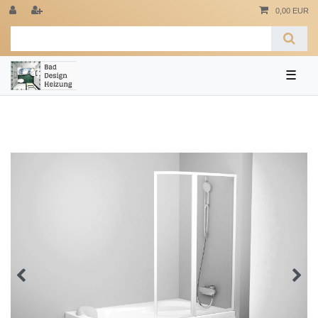
0,00 EUR
☰