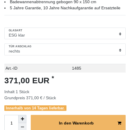
Badewannenabtrennung gebogen 90 x 150 cm
5 Jahre Garantie, 10 Jahre Nachkaufgarantie auf Ersatzteile
GLASART
TÜR ANSCHLAG
Technisches
Wert
Art.-ID
1485
Merkmal
*
371,00 EUR
Inhalt
1
Stück
Grundpreis
371,00 € / Stück
Innerhalb von 14 Tagen lieferbar.
In den Warenkorb