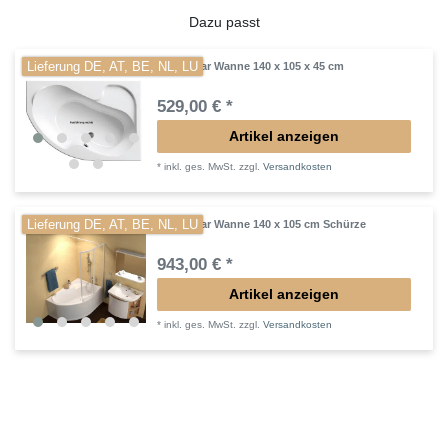
Dazu passt
Lieferung DE, AT, BE, NL, LU
Raumspar Wanne 140 x 105 x 45 cm
529,00 € *
Artikel anzeigen
*
inkl. ges. MwSt.
zzgl.
Versandkosten
Lieferung DE, AT, BE, NL, LU
Raumspar Wanne 140 x 105 cm Schürze
943,00 € *
Artikel anzeigen
*
inkl. ges. MwSt.
zzgl.
Versandkosten