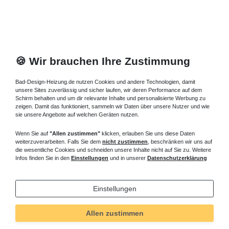
🍪 Wir brauchen Ihre Zustimmung
Bad-Design-Heizung.de nutzen Cookies und andere Technologien, damit
unsere Sites zuverlässig und sicher laufen, wir deren Performance auf dem
Schirm behalten und um dir relevante Inhalte und personalisierte Werbung zu
zeigen. Damit das funktioniert, sammeln wir Daten über unsere Nutzer und wie
sie unsere Angebote auf welchen Geräten nutzen.
Wenn Sie auf
"Allen zustimmen"
klicken, erlauben Sie uns diese Daten
weiterzuverarbeiten. Falls Sie dem
nicht zustimmen
, beschränken wir uns auf
die wesentliche Cookies und schneiden unsere Inhalte nicht auf Sie zu. Weitere
Infos finden Sie in den
Einstellungen
und in unserer
Datenschutzerklärung
Einstellungen
Technisches
Wert
Art.-ID
1485
Allen zustimmen
Merkmal