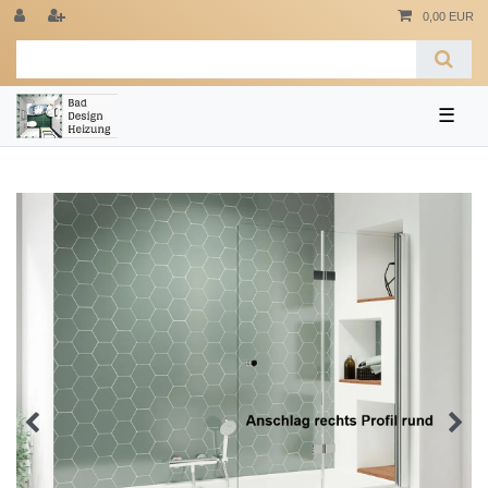
0,00 EUR
☰