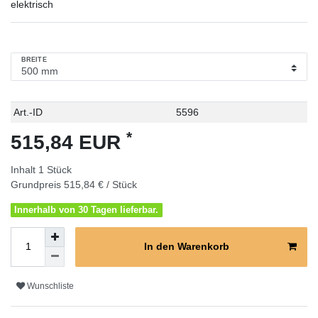
elektrisch
BREITE
Technisches
Wert
Art.-ID
5596
Merkmal
*
515,84 EUR
Inhalt
1
Stück
Grundpreis
515,84 € / Stück
Innerhalb von 30 Tagen lieferbar.
In den Warenkorb
Wunschliste