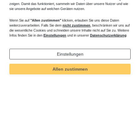
zeigen. Damit das funktioniert, sammeln wir Daten über unsere Nutzer und wie
sie unsere Angebote auf welchen Geräten nutzen.
Wenn Sie auf
"Allen zustimmen"
klicken, erlauben Sie uns diese Daten
weiterzuverarbeiten. Falls Sie dem
nicht zustimmen
, beschränken wir uns auf
die wesentliche Cookies und schneiden unsere Inhalte nicht auf Sie zu. Weitere
Infos finden Sie in den
Einstellungen
und in unserer
Datenschutzerklärung
Einstellungen
Allen zustimmen
Technisches
Wert
Art.-ID
5596
Merkmal
Informationen
Versand und Zahlung
Bei Fragen helfen wir zum Ortstarif: