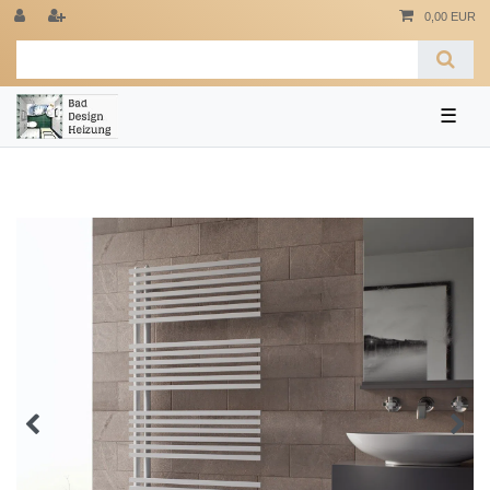
0,00 EUR
☰