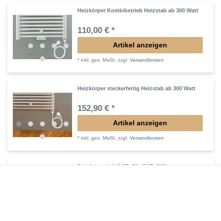
Heizkörper Kombibetrieb Heizstab ab 300 Watt
110,00 € *
Artikel anzeigen
*
inkl. ges. MwSt.
zzgl.
Versandkosten
Heizkörper steckerfertig Heizstab ab 300 Watt
152,90 € *
Artikel anzeigen
*
inkl. ges. MwSt.
zzgl.
Versandkosten
Sonderanschluß SR, SL, SUR, SUL
90,00 € *
Artikel anzeigen
*
inkl. ges. MwSt.
zzgl.
Versandkosten