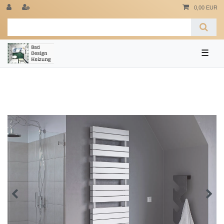
0,00 EUR
☰