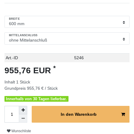
BREITE
MITTELANSCHLUSS
Technisches
Wert
Art.-ID
5246
Merkmal
*
955,76 EUR
Inhalt
1
Stück
Grundpreis
955,76 € / Stück
Innerhalb von 30 Tagen lieferbar.
In den Warenkorb
Wunschliste