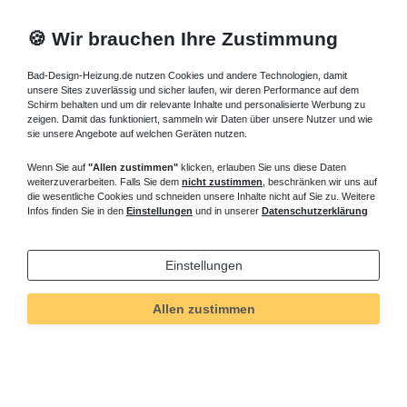
🍪 Wir brauchen Ihre Zustimmung
Bad-Design-Heizung.de nutzen Cookies und andere Technologien, damit
unsere Sites zuverlässig und sicher laufen, wir deren Performance auf dem
Schirm behalten und um dir relevante Inhalte und personalisierte Werbung zu
zeigen. Damit das funktioniert, sammeln wir Daten über unsere Nutzer und wie
sie unsere Angebote auf welchen Geräten nutzen.
Wenn Sie auf
"Allen zustimmen"
klicken, erlauben Sie uns diese Daten
weiterzuverarbeiten. Falls Sie dem
nicht zustimmen
, beschränken wir uns auf
die wesentliche Cookies und schneiden unsere Inhalte nicht auf Sie zu. Weitere
Infos finden Sie in den
Einstellungen
und in unserer
Datenschutzerklärung
Einstellungen
Allen zustimmen
Technisches
Wert
Art.-ID
5246
Merkmal