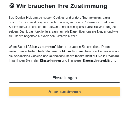
🍪 Wir brauchen Ihre Zustimmung
Bad-Design-Heizung.de nutzen Cookies und andere Technologien, damit
unsere Sites zuverlässig und sicher laufen, wir deren Performance auf dem
Schirm behalten und um dir relevante Inhalte und personalisierte Werbung zu
zeigen. Damit das funktioniert, sammeln wir Daten über unsere Nutzer und wie
sie unsere Angebote auf welchen Geräten nutzen.
Wenn Sie auf
"Allen zustimmen"
klicken, erlauben Sie uns diese Daten
weiterzuverarbeiten. Falls Sie dem
nicht zustimmen
, beschränken wir uns auf
die wesentliche Cookies und schneiden unsere Inhalte nicht auf Sie zu. Weitere
Infos finden Sie in den
Einstellungen
und in unserer
Datenschutzerklärung
Einstellungen
Technisches
Wert
Art.-ID
248
Allen zustimmen
Merkmal
Informationen
Versand und Zahlung
Bei Fragen helfen wir zum Ortstarif: