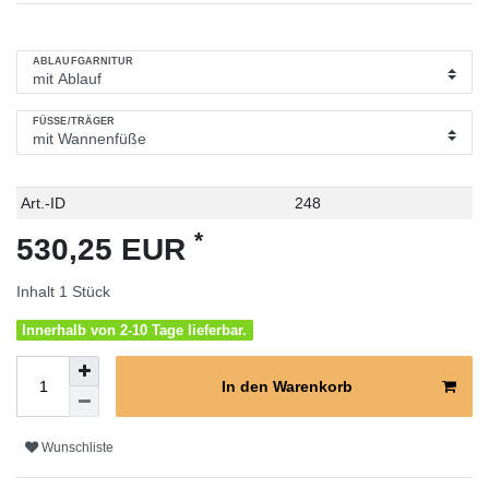
ABLAUFGARNITUR
FÜSSE/TRÄGER
Technisches
Wert
Art.-ID
248
Merkmal
*
530,25 EUR
Inhalt
1
Stück
Innerhalb von 2-10 Tage lieferbar.
In den Warenkorb
Wunschliste