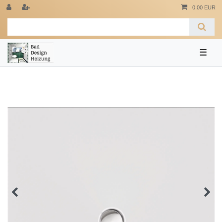
0,00 EUR
☰