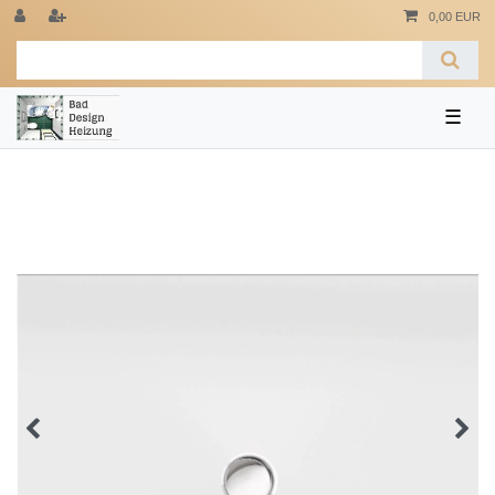
0,00 EUR
☰