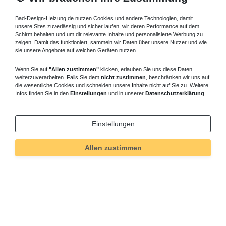
Bad-Design-Heizung.de nutzen Cookies und andere Technologien, damit
unsere Sites zuverlässig und sicher laufen, wir deren Performance auf dem
Schirm behalten und um dir relevante Inhalte und personalisierte Werbung zu
zeigen. Damit das funktioniert, sammeln wir Daten über unsere Nutzer und wie
sie unsere Angebote auf welchen Geräten nutzen.
Wenn Sie auf
"Allen zustimmen"
klicken, erlauben Sie uns diese Daten
weiterzuverarbeiten. Falls Sie dem
nicht zustimmen
, beschränken wir uns auf
die wesentliche Cookies und schneiden unsere Inhalte nicht auf Sie zu. Weitere
Infos finden Sie in den
Einstellungen
und in unserer
Datenschutzerklärung
Einstellungen
Technisches
Wert
Art.-ID
491
Merkmal
Allen zustimmen
Informationen
Versand und Zahlung
Bei Fragen helfen wir zum Ortstarif: