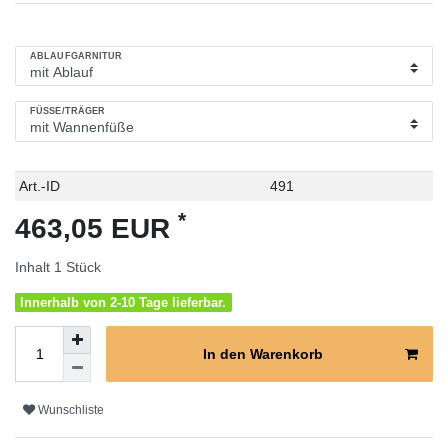
ABLAUFGARNITUR
FÜSSE/TRÄGER
Technisches
Wert
Art.-ID
491
Merkmal
*
463,05 EUR
Inhalt
1
Stück
Innerhalb von 2-10 Tage lieferbar.
In den Warenkorb
Wunschliste