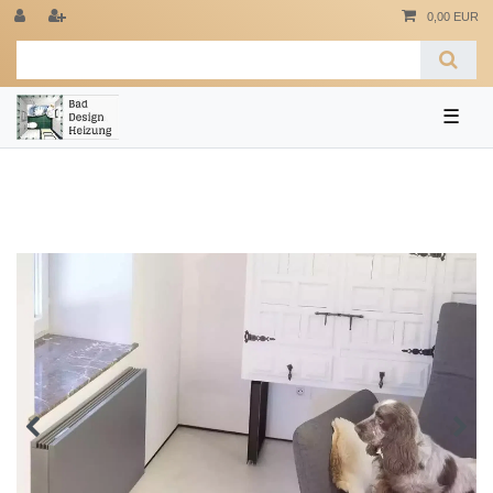
0,00 EUR
☰