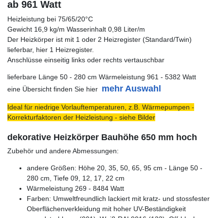
ab 961 Watt
Heizleistung bei 75/65/20°C
Gewicht 16,9 kg/m Wasserinhalt 0,98 Liter/m
Der Heizkörper ist mit 1 oder 2 Heizregister (Standard/Twin)
lieferbar, hier 1 Heizregister.
Anschlüsse einseitig links oder rechts vertauschbar
lieferbare Länge 50 - 280 cm Wärmeleistung 961 - 5382 Watt
mehr Auswahl
eine Übersicht finden Sie hier
Ideal für niedrige Vorlauftemperaturen, z.B. Wärmepumpen -
Korrekturfaktoren der Heizleistung - siehe Bilder
dekorative Heizkörper Bauhöhe 650 mm hoch
Zubehör und andere Abmessungen:
andere Größen: Höhe 20, 35, 50, 65, 95 cm - Länge 50 -
280 cm, Tiefe 09, 12, 17, 22 cm
Wärmeleistung 269 - 8484 Watt
Farben: Umweltfreundlich lackiert mit kratz- und stossfester
Oberflächenverkleidung mit hoher UV-Beständigkeit