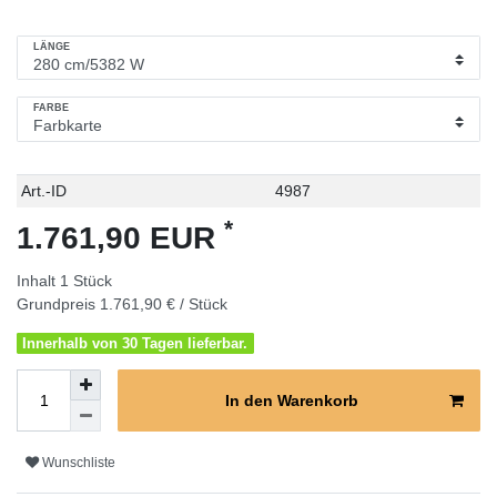
LÄNGE
FARBE
Technisches
Wert
Art.-ID
4987
Merkmal
*
1.761,90 EUR
Inhalt
1
Stück
Grundpreis
1.761,90 € / Stück
Innerhalb von 30 Tagen lieferbar.
In den Warenkorb
Wunschliste