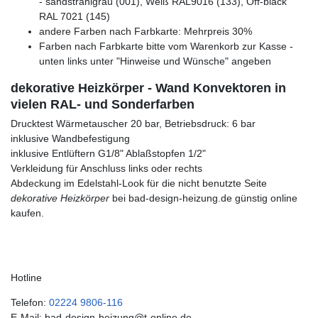
- sandstrahlgrau (001), Weiß RAL9016 (133), Off-black
RAL 7021 (145)
andere Farben nach Farbkarte: Mehrpreis 30%
Farben nach Farbkarte bitte vom Warenkorb zur Kasse -
unten links unter "Hinweise und Wünsche" angeben
dekorative Heizkörper - Wand Konvektoren in
vielen RAL- und Sonderfarben
Drucktest Wärmetauscher 20 bar, Betriebsdruck: 6 bar
inklusive Wandbefestigung
inklusive Entlüftern G1/8" Ablaßstopfen 1/2"
Verkleidung für Anschluss links oder rechts
Abdeckung im Edelstahl-Look für die nicht benutzte Seite
dekorative Heizkörper
bei bad-design-heizung.de günstig online
kaufen.
Hotline
Telefon:
02224 9806-116
E-Mail: bad-design-heizung@t-online.de