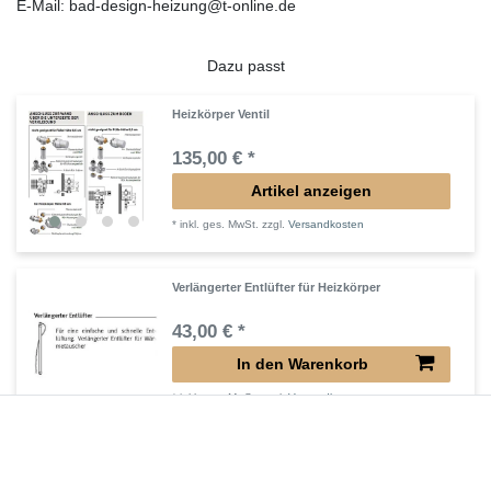
E-Mail: bad-design-heizung@t-online.de
Dazu passt
Heizkörper Ventil
135,00 € *
Artikel anzeigen
*
inkl. ges. MwSt.
zzgl.
Versandkosten
Verlängerter Entlüfter für Heizkörper
43,00 € *
In den Warenkorb
*
inkl. ges. MwSt.
zzgl.
Versandkosten
Verlängertes Ventil für Heizkörper Konvektor