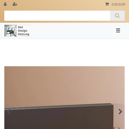
0,00 EUR
☰