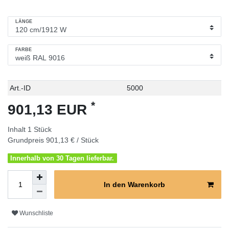
LÄNGE
FARBE
Technisches
Wert
Art.-ID
5000
Merkmal
*
901,13 EUR
Inhalt
1
Stück
Grundpreis
901,13 € / Stück
Innerhalb von 30 Tagen lieferbar.
In den Warenkorb
Wunschliste