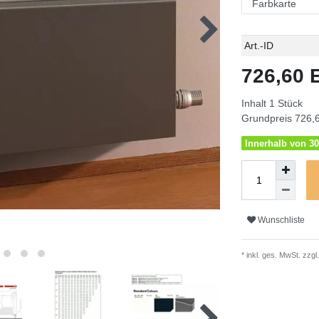
Technisches
Wert
Art.-ID
Merkmal
726,60
Inhalt
1
Stück
Grundpreis
726,6
Innerhalb von 30
Wunschliste
* inkl. ges. MwSt. zzgl.