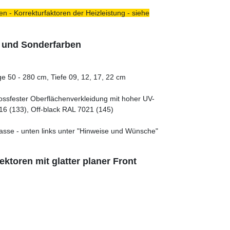
n - Korrekturfaktoren der Heizleistung - siehe
- und Sonderfarben
e 50 - 280 cm, Tiefe 09, 12, 17, 22 cm
tossfester Oberflächenverkleidung mit hoher UV-
16 (133), Off-black RAL 7021 (145)
asse - unten links unter "Hinweise und Wünsche"
ktoren mit glatter planer Front