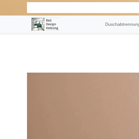
Duschabtrennu