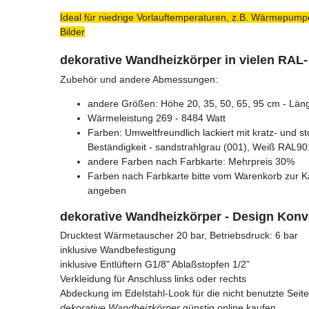
Ideal für niedrige Vorlauftemperaturen, z.B. Wärmepumpe
Bilder
dekorative Wandheizkörper in vielen RAL
Zubehör und andere Abmessungen:
andere Größen: Höhe 20, 35, 50, 65, 95 cm - Läng
Wärmeleistung 269 - 8484 Watt
Farben: Umweltfreundlich lackiert mit kratz- und s
Beständigkeit - sandstrahlgrau (001), Weiß RAL90
andere Farben nach Farbkarte: Mehrpreis 30%
Farben nach Farbkarte bitte vom Warenkorb zur K
angeben
dekorative Wandheizkörper - Design Konve
Drucktest Wärmetauscher 20 bar, Betriebsdruck: 6 bar
inklusive Wandbefestigung
inklusive Entlüftern G1/8" Ablaßstopfen 1/2"
Verkleidung für Anschluss links oder rechts
Abdeckung im Edelstahl-Look für die nicht benutzte Seite
dekorative Wandheizkörper
günstig online kaufen.