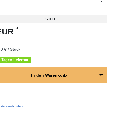
5000
*
 EUR
0 € / Stück
 Tagen lieferbar.
In den Warenkorb
Versandkosten