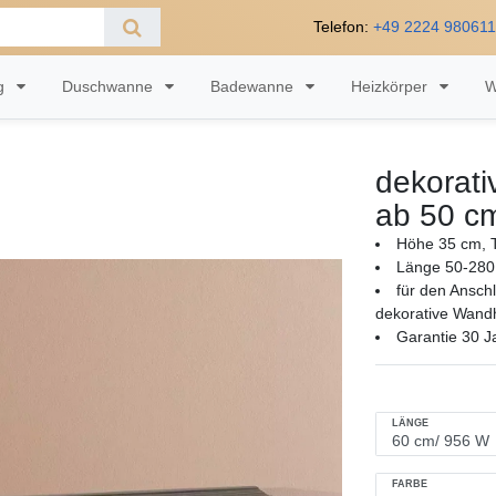
Telefon:
+49 2224 98061
ng
Duschwanne
Badewanne
Heizkörper
W
dekorati
ab 50 c
Höhe 35 cm, T
Länge 50-280
für den Ansch
dekorative Wandh
Garantie 30 J
LÄNGE
FARBE