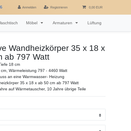
16
Anmelden
Registrieren
0,00 EUR
aschtisch
Möbel
Armaturen
Lüftung
ve Wandheizkörper 35 x 18 x
m ab 797 Watt
iefe 18 cm
 cm, Wärmeleistung 797 - 4460 Watt
luss an eine Warmwasser- Heizung
eizkörper 35 x 18 x ab 50 cm ab 797 Watt
ahre auf Wärmetauscher, 10 Jahre übrige Teile