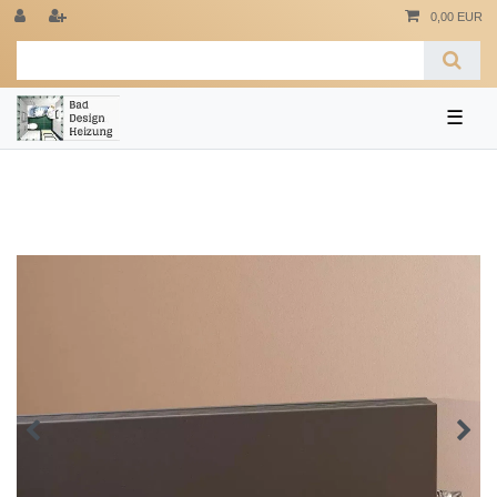
0,00 EUR
☰