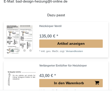
E-Mail: bad-design-heizung@t-online.de
Dazu passt
Heizkörper Ventil
135,00 € *
Artikel anzeigen
*
inkl. ges. MwSt.
zzgl.
Versandkosten
Verlängerter Entlüfter für Heizkörper
43,00 € *
In den Warenkorb
*
inkl. ges. MwSt.
zzgl.
Versandkosten
Verlängertes Ventil für Heizkörper Konvektor