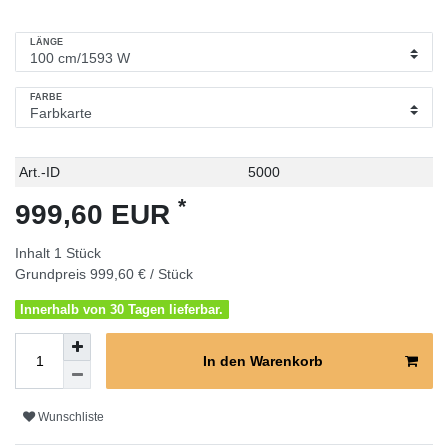
LÄNGE
FARBE
Technisches
Wert
Art.-ID
5000
Merkmal
*
999,60 EUR
Inhalt
1
Stück
Grundpreis
999,60 € / Stück
Innerhalb von 30 Tagen lieferbar.
In den Warenkorb
Wunschliste