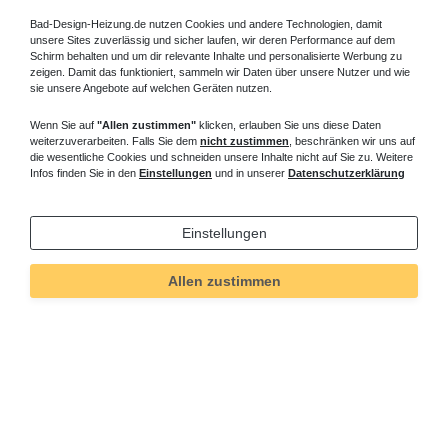
Bad-Design-Heizung.de nutzen Cookies und andere Technologien, damit
unsere Sites zuverlässig und sicher laufen, wir deren Performance auf dem
Schirm behalten und um dir relevante Inhalte und personalisierte Werbung zu
zeigen. Damit das funktioniert, sammeln wir Daten über unsere Nutzer und wie
sie unsere Angebote auf welchen Geräten nutzen.
Wenn Sie auf
"Allen zustimmen"
klicken, erlauben Sie uns diese Daten
weiterzuverarbeiten. Falls Sie dem
nicht zustimmen
, beschränken wir uns auf
die wesentliche Cookies und schneiden unsere Inhalte nicht auf Sie zu. Weitere
Infos finden Sie in den
Einstellungen
und in unserer
Datenschutzerklärung
Einstellungen
Allen zustimmen
Technisches
Wert
Art.-ID
6488
Merkmal
Informationen