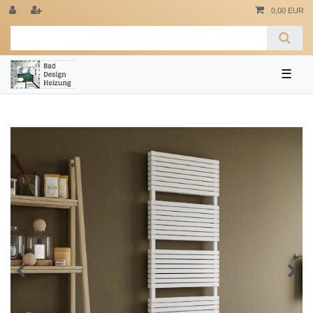
0,00 EUR
☰