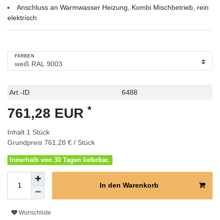
Anschluss an Warmwasser Heizung, Kombi Mischbetrieb, rein
elektrisch
FARBEN
Technisches
Wert
Art.-ID
6488
Merkmal
*
761,28 EUR
Inhalt
1
Stück
Grundpreis
761,28 € / Stück
Innerhalb von 30 Tagen lieferbar.
In den Warenkorb
Wunschliste