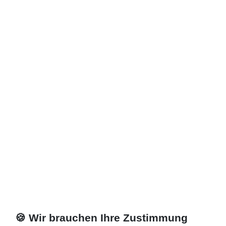
170,00 € *
Artikel anzeigen
*
inkl. ges. MwSt.
zzgl.
Versandkosten
🍪 Wir brauchen Ihre Zustimmung