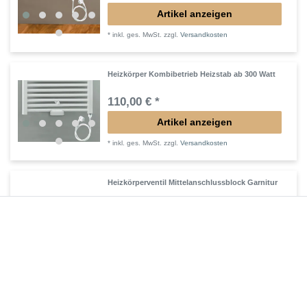
Artikel anzeigen
*
inkl. ges. MwSt.
zzgl.
Versandkosten
Heizkörper Kombibetrieb Heizstab ab 300 Watt
110,00 € *
Artikel anzeigen
*
inkl. ges. MwSt.
zzgl.
Versandkosten
Heizkörperventil Mittelanschlussblock Garnitur
153,00 € *
Artikel anzeigen
*
inkl. ges. MwSt.
zzgl.
Versandkosten
Heizkörperventil Winkel-Eck-Forrm