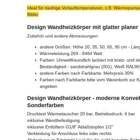
Ideal für niedrige Vorlauftemperaturen, z.B. Wärmepumpe
Bilder
Design Wandheizkörper mit glatter planer
Zubehör und andere Abmessungen:
andere Größen: Höhe 20, 35, 50, 65, 95 cm - Läng
Wärmeleistung 269 - 8484 Watt
Farben: Umweltfreundlich lackiert mit kratz- und s
Beständigkeit - sandstrahlgrau (001), Weiß RAL90
andere Farben nach Farbkarte: Mehrpreis 30%
Farben nach Farbkarte bitte vom Warenkorb zur K
angeben
Design Wandheizkörper - moderne Konvek
Sonderfarben
Drucktest Wärmetauscher 20 bar, Betriebsdruck: 6 bar
inklusive Wandbefestigung
inklusive Entlüftern G1/8" Ablaßstopfen 1/2"
Verkleidung für Anschluss links oder rechts
Abdeckung im Edelstahl-Look für die nicht benutzte Seite