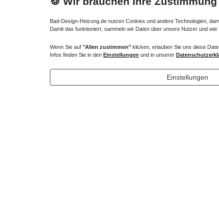
🍪 Wir brauchen Ihre Zustimmung
Bad-Design-Heizung.de nutzen Cookies und andere Technologien, damit 
Damit das funktioniert, sammeln wir Daten über unsere Nutzer und wie
Wenn Sie auf
"Allen zustimmen"
klicken, erlauben Sie uns diese Date
Infos finden Sie in den
Einstellungen
und in unserer
Datenschutzerkl
Einstellungen
Design Wandheizkörper 35 x 23 x ab 50 cm ab
1030 Watt
658,57 € *
*
inkl. ges. MwSt.
zzgl.
Versandkosten
Technisches
Wert
Art.-ID
Merkmal