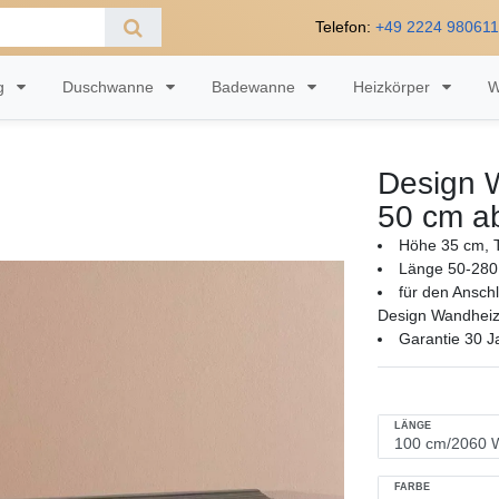
Telefon:
+49 2224 98061
ng
Duschwanne
Badewanne
Heizkörper
W
Design 
50 cm a
Höhe 35 cm, T
Länge 50-280
für den Ansch
Design Wandheiz
Garantie 30 J
LÄNGE
FARBE