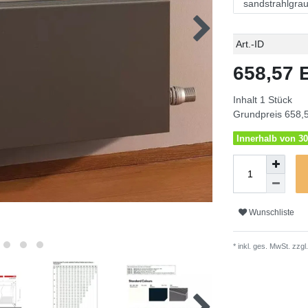
Technisches
Wert
Art.-ID
Merkmal
658,57
Inhalt
1
Stück
Grundpreis
658,5
Innerhalb von 30
Wunschliste
* inkl. ges. MwSt. zzgl.