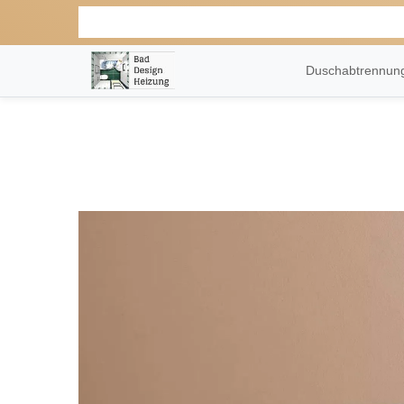
Duschabtrennu