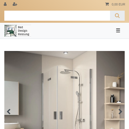
0,00 EUR
☰