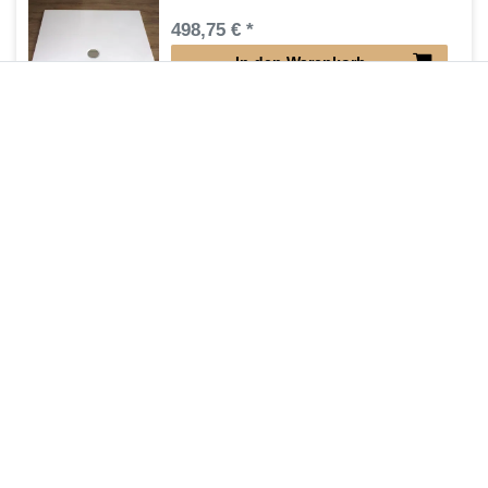
498,75 € *
In den Warenkorb
*
inkl. ges. MwSt.
zzgl.
Versandkosten
Duschwanne superflach 90 x 80 x 2,5 cm
296,10 € *
Artikel anzeigen
*
inkl. ges. MwSt.
zzgl.
Versandkosten
Duschwanne bodengleich 90 x 80 x 2 cm
336,00 € *
Artikel anzeigen
*
inkl. ges. MwSt.
zzgl.
Versandkosten