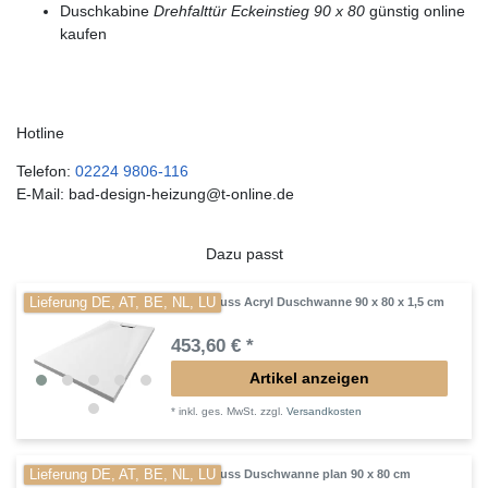
Duschkabine
Drehfalttür Eckeinstieg 90 x 80
günstig online
kaufen
Hotline
Telefon:
02224 9806-116
E-Mail: bad-design-heizung@t-online.de
Dazu passt
Lieferung DE, AT, BE, NL, LU
Mineralguss Acryl Duschwanne 90 x 80 x 1,5 cm
453,60 € *
Artikel anzeigen
*
inkl. ges. MwSt.
zzgl.
Versandkosten
Lieferung DE, AT, BE, NL, LU
Mineralguss Duschwanne plan 90 x 80 cm