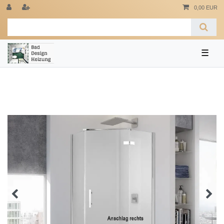
0,00 EUR
☰