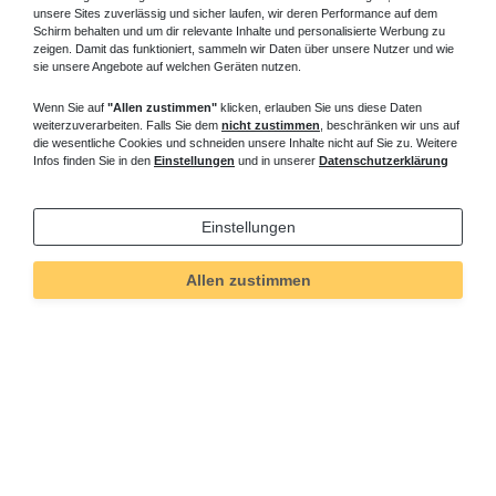
unsere Sites zuverlässig und sicher laufen, wir deren Performance auf dem
Schirm behalten und um dir relevante Inhalte und personalisierte Werbung zu
zeigen. Damit das funktioniert, sammeln wir Daten über unsere Nutzer und wie
sie unsere Angebote auf welchen Geräten nutzen.
Wenn Sie auf
"Allen zustimmen"
klicken, erlauben Sie uns diese Daten
weiterzuverarbeiten. Falls Sie dem
nicht zustimmen
, beschränken wir uns auf
die wesentliche Cookies und schneiden unsere Inhalte nicht auf Sie zu. Weitere
Infos finden Sie in den
Einstellungen
und in unserer
Datenschutzerklärung
Einstellungen
Allen zustimmen
Technisches
Wert
Art.-ID
1387
Merkmal
Informationen
Versand und Zahlung