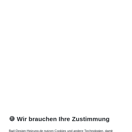
Zuletzt angesehene Artikel
Duschabtrennung Fünfeck 120 x 120 x 200 cm
2.724,00 € *
Artikel anzeigen
*
inkl. ges. MwSt.
zzgl.
Versandkosten
🍪 Wir brauchen Ihre Zustimmung
Bad-Design-Heizung.de nutzen Cookies und andere Technologien, damit