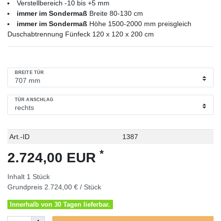
Verstellbereich -10 bis +5 mm
immer im Sondermaß
Breite 80-130 cm
immer im Sondermaß
Höhe 1500-2000 mm preisgleich
Duschabtrennung Fünfeck 120 x 120 x 200 cm
BREITE TÜR
TÜR ANSCHLAG
Technisches
Wert
Art.-ID
1387
Merkmal
*
2.724,00 EUR
Inhalt
1
Stück
Grundpreis
2.724,00 € / Stück
Innerhalb von 30 Tagen lieferbar.