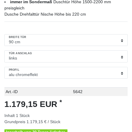
immer im Sondermaß
Duschtür Höhe 1500-2200 mm
preisgleich
Dusche Drehfalttür Nische Höhe bis 220 cm
BREITE TÜR
TÜR ANSCHLAG
PROFIL
Technisches
Wert
Art.-ID
5642
Merkmal
*
1.179,15 EUR
Inhalt
1
Stück
Grundpreis
1.179,15 € / Stück