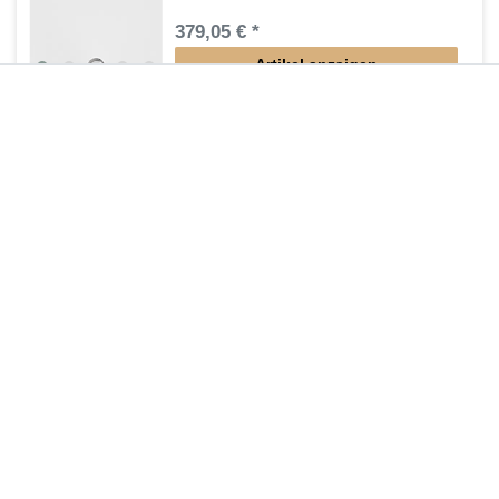
379,05 € *
Artikel anzeigen
*
inkl. ges. MwSt.
zzgl.
Versandkosten
Lieferung DE, AT, BE, NL, LU
Duschwanne Mineralguss 100 x 100 x 2 cm
405,30 € *
In den Warenkorb
*
inkl. ges. MwSt.
zzgl.
Versandkosten
Duschsystem mit Brausethermostat
488,25 € *
Artikel anzeigen
*
inkl. ges. MwSt.
zzgl.
Versandkosten