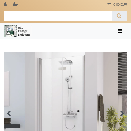
0,00 EUR
☰