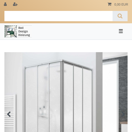
0,00 EUR
☰