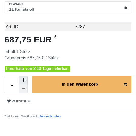
GLASART
Technisches
Wert
Art.-ID
5787
Merkmal
*
687,75 EUR
Inhalt
1
Stück
Grundpreis
687,75 € / Stück
Innerhalb von 2-10 Tage lieferbar.
In den Warenkorb
Wunschliste
* inkl. ges. MwSt. zzgl.
Versandkosten