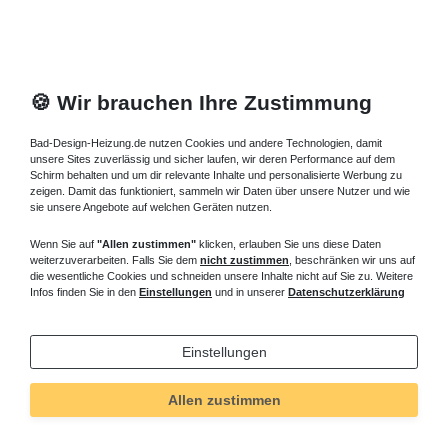
🍪 Wir brauchen Ihre Zustimmung
Bad-Design-Heizung.de nutzen Cookies und andere Technologien, damit
unsere Sites zuverlässig und sicher laufen, wir deren Performance auf dem
Schirm behalten und um dir relevante Inhalte und personalisierte Werbung zu
zeigen. Damit das funktioniert, sammeln wir Daten über unsere Nutzer und wie
sie unsere Angebote auf welchen Geräten nutzen.
Wenn Sie auf
"Allen zustimmen"
klicken, erlauben Sie uns diese Daten
weiterzuverarbeiten. Falls Sie dem
nicht zustimmen
, beschränken wir uns auf
die wesentliche Cookies und schneiden unsere Inhalte nicht auf Sie zu. Weitere
Infos finden Sie in den
Einstellungen
und in unserer
Datenschutzerklärung
Einstellungen
Technisches
Wert
Art.-ID
5787
Allen zustimmen
Merkmal