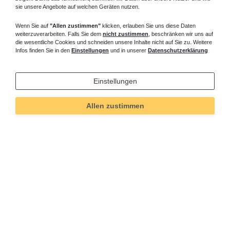
sie unsere Angebote auf welchen Geräten nutzen.
Wenn Sie auf
"Allen zustimmen"
klicken, erlauben Sie uns diese Daten
weiterzuverarbeiten. Falls Sie dem
nicht zustimmen
, beschränken wir uns auf
die wesentliche Cookies und schneiden unsere Inhalte nicht auf Sie zu. Weitere
Infos finden Sie in den
Einstellungen
und in unserer
Datenschutzerklärung
Einstellungen
Allen zustimmen
Technisches
Wert
Art.-ID
1389
Merkmal
Informationen
Versand und Zahlung
Bei Fragen helfen wir zum Ortstarif:
Kontakt