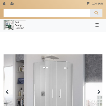
0,00 EUR
☰