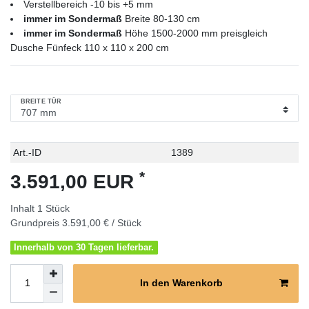
Verstellbereich -10 bis +5 mm
immer im Sondermaß
Breite 80-130 cm
immer im Sondermaß
Höhe 1500-2000 mm preisgleich
Dusche Fünfeck 110 x 110 x 200 cm
BREITE TÜR
Technisches
Wert
Art.-ID
1389
Merkmal
*
3.591,00 EUR
Inhalt
1
Stück
Grundpreis
3.591,00 € / Stück
Innerhalb von 30 Tagen lieferbar.
In den Warenkorb