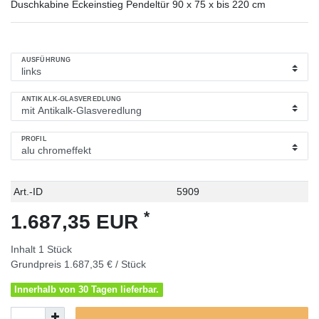
Duschkabine Eckeinstieg Pendeltür 90 x 75 x bis 220 cm
AUSFÜHRUNG
ANTIKALK-GLASVEREDLUNG
PROFIL
Technisches
Wert
Art.-ID
5909
Merkmal
*
1.687,35 EUR
Inhalt
1
Stück
Grundpreis
1.687,35 € / Stück
Innerhalb von 30 Tagen lieferbar.