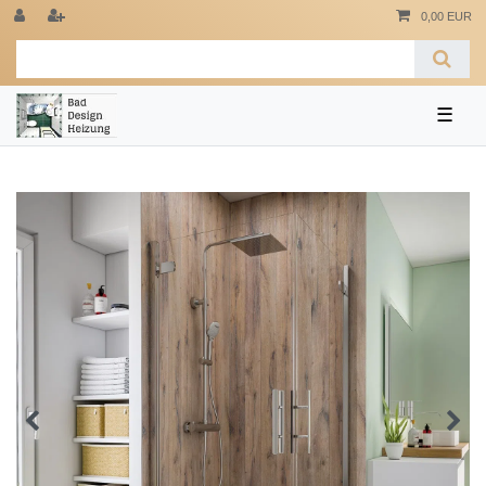
0,00 EUR
☰