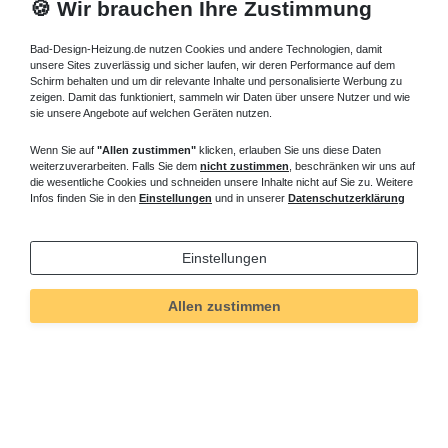
🍪 Wir brauchen Ihre Zustimmung
Bad-Design-Heizung.de nutzen Cookies und andere Technologien, damit
unsere Sites zuverlässig und sicher laufen, wir deren Performance auf dem
Schirm behalten und um dir relevante Inhalte und personalisierte Werbung zu
zeigen. Damit das funktioniert, sammeln wir Daten über unsere Nutzer und wie
sie unsere Angebote auf welchen Geräten nutzen.
Wenn Sie auf
"Allen zustimmen"
klicken, erlauben Sie uns diese Daten
weiterzuverarbeiten. Falls Sie dem
nicht zustimmen
, beschränken wir uns auf
die wesentliche Cookies und schneiden unsere Inhalte nicht auf Sie zu. Weitere
Infos finden Sie in den
Einstellungen
und in unserer
Datenschutzerklärung
Einstellungen
Allen zustimmen
Technisches
Wert
Art.-ID
5859
Merkmal