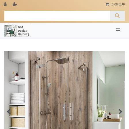
0,00 EUR
☰