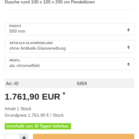
Dusche rund 100 x 100 x 200 cm Pendeltüren
RADIUS
ANTIKALK-GLASVEREDLUNG
PROFIL
Technisches
Wert
Art.-ID
5859
Merkmal
*
1.761,90 EUR
Inhalt
1
Stück
Grundpreis
1.761,90 € / Stück
Innerhalb von 30 Tagen lieferbar.