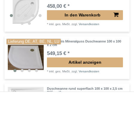
458,00 € *
In den Warenkorb
*
inkl. ges. MwSt.
zzgl.
Versandkosten
Lieferung DE, AT, BE, NL, LU
Viertelkreis Mineralguss Duschwanne 100 x 100
x 2 cm
549,15 € *
Artikel anzeigen
*
inkl. ges. MwSt.
zzgl.
Versandkosten
Duschwanne rund superflach 100 x 100 x 2,5 cm
R55 weiß
363,30 € *
Artikel anzeigen
*
inkl. ges. MwSt.
zzgl.
Versandkosten