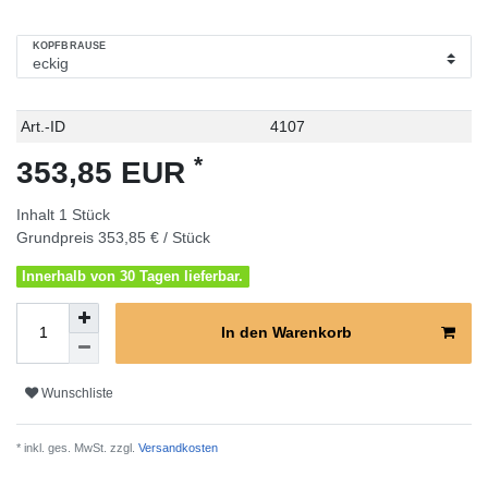
KOPFBRAUSE
Technisches
Wert
Art.-ID
4107
Merkmal
*
353,85 EUR
Inhalt
1
Stück
Grundpreis
353,85 € / Stück
Innerhalb von 30 Tagen lieferbar.
In den Warenkorb
Wunschliste
* inkl. ges. MwSt. zzgl.
Versandkosten