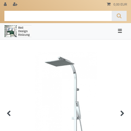
0,00 EUR
☰