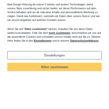
Bad-Design-Heizung.de nutzen Cookies und andere Technologien, damit
unsere Sites zuverlässig und sicher laufen, wir deren Performance auf dem
Schirm behalten und um dir relevante Inhalte und personalisierte Werbung zu
zeigen. Damit das funktioniert, sammeln wir Daten über unsere Nutzer und wie
sie unsere Angebote auf welchen Geräten nutzen.
Wenn Sie auf
"Allen zustimmen"
klicken, erlauben Sie uns diese Daten
weiterzuverarbeiten. Falls Sie dem
nicht zustimmen
, beschränken wir uns auf
die wesentliche Cookies und schneiden unsere Inhalte nicht auf Sie zu. Weitere
Infos finden Sie in den
Einstellungen
und in unserer
Datenschutzerklärung
Einstellungen
Allen zustimmen
Technisches
Wert
Art.-ID
4107
Merkmal
Informationen