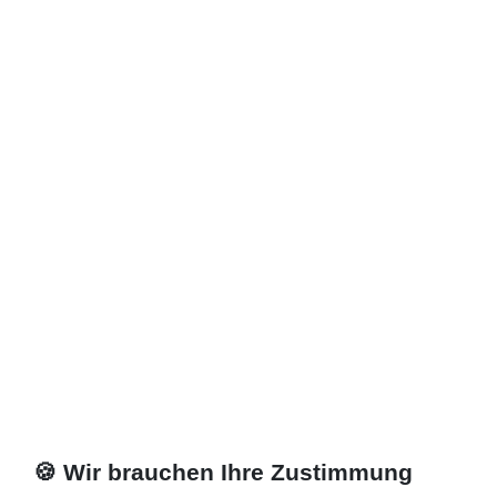
720,00 € *
Artikel anzeigen
*
inkl. ges. MwSt.
zzgl.
Versandkosten
🍪 Wir brauchen Ihre Zustimmung