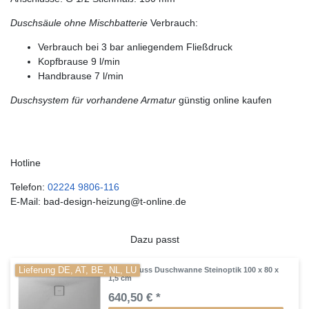
Duschsäule ohne Mischbatterie
Verbrauch:
Verbrauch bei 3 bar anliegendem Fließdruck
Kopfbrause 9 l/min
Handbrause 7 l/min
Duschsystem für vorhandene Armatur
günstig online kaufen
Hotline
Telefon:
02224 9806-116
E-Mail: bad-design-heizung@t-online.de
Dazu passt
Lieferung DE, AT, BE, NL, LU
Mineralguss Duschwanne Steinoptik 100 x 80 x
1,5 cm
640,50 € *