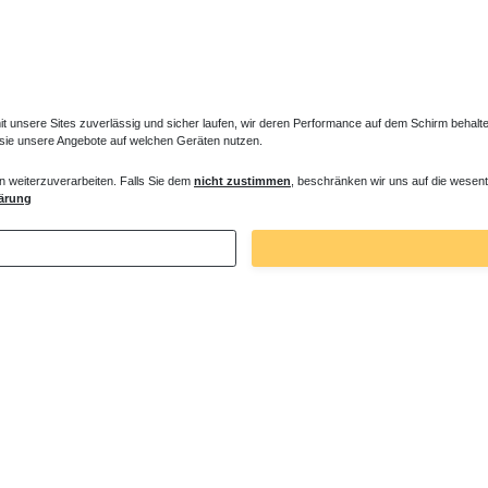
unsere Sites zuverlässig und sicher laufen, wir deren Performance auf dem Schirm behalten
 sie unsere Angebote auf welchen Geräten nutzen.
n weiterzuverarbeiten. Falls Sie dem
nicht zustimmen
, beschränken wir uns auf die wesent
ss Duschwanne Steinoptik 100 x 75 x
Mineralguss Duschwanne Steinoptik 140
ärung
1,5 cm
 € *
732,90 € *
. MwSt.
zzgl.
Versandkosten
*
inkl. ges. MwSt.
zzgl.
Versandkosten
Zuletzt angesehene Artikel