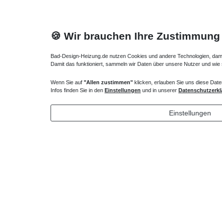
🍪 Wir brauchen Ihre Zustimmung
Bad-Design-Heizung.de nutzen Cookies und andere Technologien, damit 
Damit das funktioniert, sammeln wir Daten über unsere Nutzer und wie
Wenn Sie auf
"Allen zustimmen"
klicken, erlauben Sie uns diese Date
Mineralguss Duschwanne Steinoptik 140 x 75 x
Mineralgu
Infos finden Sie in den
Einstellungen
und in unserer
Datenschutzerkl
1,5 cm
1,5 cm
725,44 € *
630,00
Einstellungen
*
inkl. ges. MwSt.
zzgl.
Versandkosten
*
inkl. ges