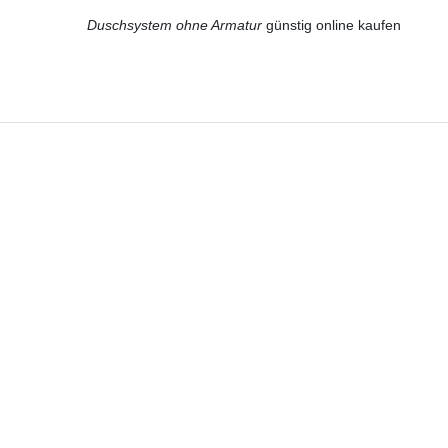
Duschsystem ohne Armatur
günstig online kaufen
Hotline
Telefon:
02224 9806-116
E-Mail: bad-design-heizung@t-online.de
Lieferung DE, AT, BE, NL, LU
Lieferun