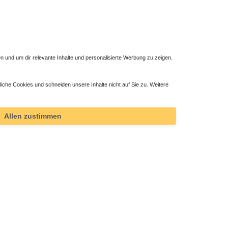
 und um dir relevante Inhalte und personalisierte Werbung zu zeigen.
liche Cookies und schneiden unsere Inhalte nicht auf Sie zu. Weitere
 x 90 x
Mineralguss Duschwanne Steinoptik 120 x 100 x
1,5 cm
720,00 € *
Allen zustimmen
*
inkl. ges. MwSt.
zzgl.
Versandkosten