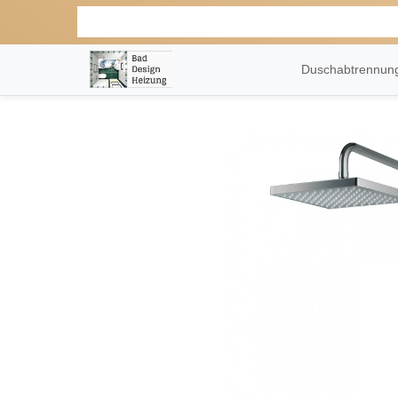
Duschabtrennu