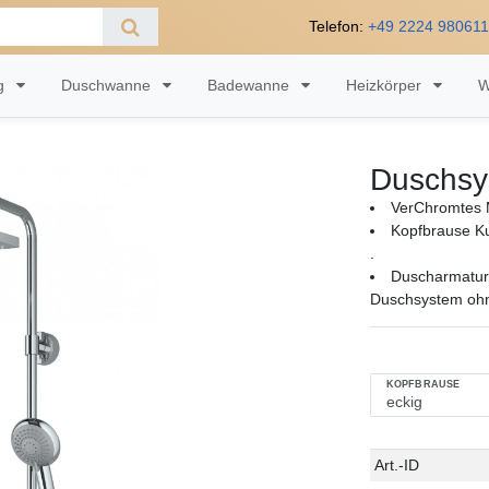
Telefon:
+49 2224 98061
ng
Duschwanne
Badewanne
Heizkörper
W
Duschsy
VerChromtes 
Kopfbrause Ku
.
Duscharmatur
Duschsystem oh
KOPFBRAUSE
Technisches
Wert
Art.-ID
Merkmal