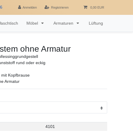
16
Anmelden
Registrieren
0,00 EUR
aschtisch
Möbel
Armaturen
Lüftung
stem ohne Armatur
Messinggrundgestell
nststoff rund oder eckig
 mit Kopfbrause
ne Armatur
4101