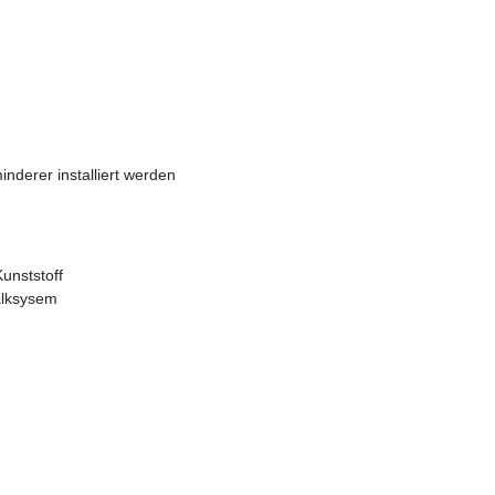
derer installiert werden
unststoff
alksysem