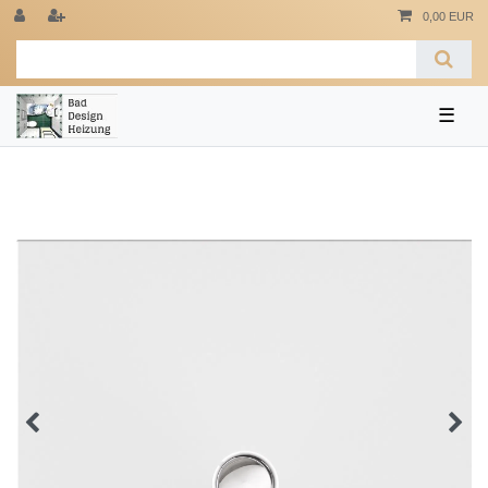
0,00 EUR
☰