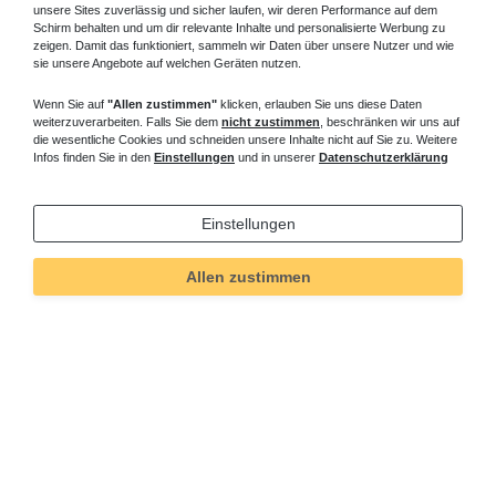
unsere Sites zuverlässig und sicher laufen, wir deren Performance auf dem
Schirm behalten und um dir relevante Inhalte und personalisierte Werbung zu
zeigen. Damit das funktioniert, sammeln wir Daten über unsere Nutzer und wie
sie unsere Angebote auf welchen Geräten nutzen.
Wenn Sie auf
"Allen zustimmen"
klicken, erlauben Sie uns diese Daten
weiterzuverarbeiten. Falls Sie dem
nicht zustimmen
, beschränken wir uns auf
die wesentliche Cookies und schneiden unsere Inhalte nicht auf Sie zu. Weitere
Infos finden Sie in den
Einstellungen
und in unserer
Datenschutzerklärung
Einstellungen
Technisches
Wert
Art.-ID
5182
Merkmal
Allen zustimmen
Informationen
Versand und Zahlung
Bei Fragen helfen wir zum Ortstarif:
Kontakt
Sie möchten vom Kauf zurücktreten?