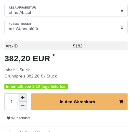
ABLAUFGARNITUR
FÜSSE/TRÄGER
Technisches
Wert
Art.-ID
5182
Merkmal
*
382,20 EUR
Inhalt
1
Stück
Grundpreis
382,20 € / Stück
Innerhalb von 2-10 Tage lieferbar.
In den Warenkorb
Wunschliste