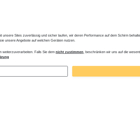
unsere Sites zuverlässig und sicher laufen, wir deren Performance auf dem Schirm behalten
 sie unsere Angebote auf welchen Geräten nutzen.
n weiterzuverarbeiten. Falls Sie dem
nicht zustimmen
, beschränken wir uns auf die wesent
ne Montagewinkel Wandwinkel
Duschwanne Ablauf Radial-Design verc
ärung
€ *
75,60 € *
. MwSt.
zzgl.
Versandkosten
*
inkl. ges. MwSt.
zzgl.
Versandkosten
Zuletzt angesehene Artikel