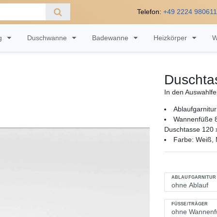
Telefon:
+49 2224 98061
ng
Duschwanne
Badewanne
Heizkörper
W
Duschta
In den Auswahlfe
Ablaufgarnitur
Wannenfüße 8
Duschtasse 120 
Farbe: Weiß, M
ABLAUFGARNITUR
FÜSSE/TRÄGER