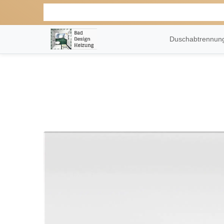
Duschabtrennu