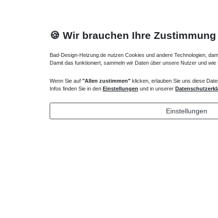
🍪 Wir brauchen Ihre Zustimmung
Bad-Design-Heizung.de nutzen Cookies und andere Technologien, damit 
Damit das funktioniert, sammeln wir Daten über unsere Nutzer und wie
Wenn Sie auf
"Allen zustimmen"
klicken, erlauben Sie uns diese Date
Duschwanne Dämm- und Schutzband
Duschwan
Infos finden Sie in den
Einstellungen
und in unserer
Datenschutzerkl
44,10 € *
34,65 
Einstellungen
*
inkl. ges. MwSt.
zzgl.
Versandkosten
*
inkl. ges