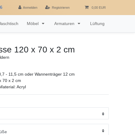
16
Anmelden
Registrieren
0,00 EUR
aschtisch
Möbel
Armaturen
Lüftung
sse 120 x 70 x 2 cm
ldern
,7 - 11,5 cm oder Wannenträger 12 cm
x 70 x 2 cm
aterial: Acryl