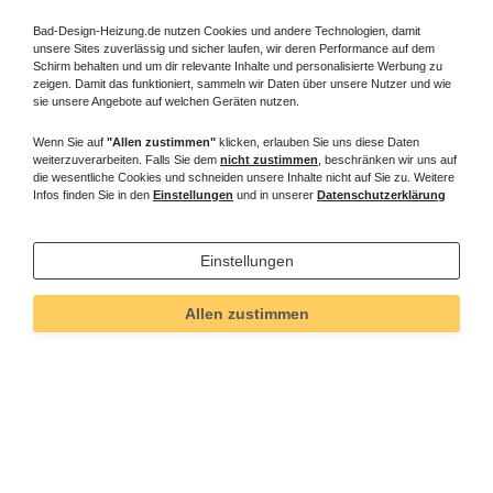
Bad-Design-Heizung.de nutzen Cookies und andere Technologien, damit
unsere Sites zuverlässig und sicher laufen, wir deren Performance auf dem
Schirm behalten und um dir relevante Inhalte und personalisierte Werbung zu
zeigen. Damit das funktioniert, sammeln wir Daten über unsere Nutzer und wie
sie unsere Angebote auf welchen Geräten nutzen.
Wenn Sie auf
"Allen zustimmen"
klicken, erlauben Sie uns diese Daten
weiterzuverarbeiten. Falls Sie dem
nicht zustimmen
, beschränken wir uns auf
die wesentliche Cookies und schneiden unsere Inhalte nicht auf Sie zu. Weitere
Infos finden Sie in den
Einstellungen
und in unserer
Datenschutzerklärung
Einstellungen
Technisches
Wert
Art.-ID
5183
Merkmal
Allen zustimmen
Informationen
Versand und Zahlung
Bei Fragen helfen wir zum Ortstarif:
Kontakt