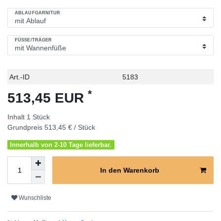
ABLAUFGARNITUR
FÜSSE/TRÄGER
Technisches
Wert
Art.-ID
5183
Merkmal
*
513,45 EUR
Inhalt
1
Stück
Grundpreis
513,45 € / Stück
Innerhalb von 2-10 Tage lieferbar.
In den Warenkorb
Wunschliste