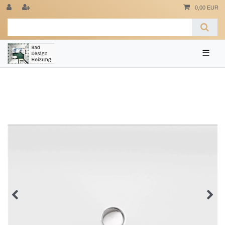
0,00 EUR
☰