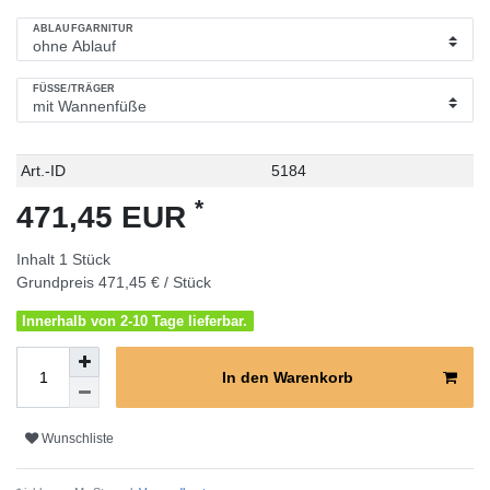
ABLAUFGARNITUR
FÜSSE/TRÄGER
Technisches
Wert
Art.-ID
5184
Merkmal
*
471,45 EUR
Inhalt
1
Stück
Grundpreis
471,45 € / Stück
Innerhalb von 2-10 Tage lieferbar.
In den Warenkorb
Wunschliste