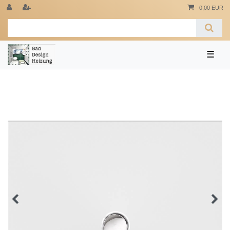
0,00 EUR
☰