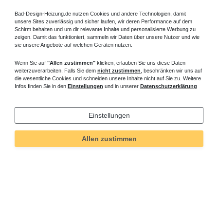
Bad-Design-Heizung.de nutzen Cookies und andere Technologien, damit
unsere Sites zuverlässig und sicher laufen, wir deren Performance auf dem
Schirm behalten und um dir relevante Inhalte und personalisierte Werbung zu
zeigen. Damit das funktioniert, sammeln wir Daten über unsere Nutzer und wie
sie unsere Angebote auf welchen Geräten nutzen.
Wenn Sie auf
"Allen zustimmen"
klicken, erlauben Sie uns diese Daten
weiterzuverarbeiten. Falls Sie dem
nicht zustimmen
, beschränken wir uns auf
die wesentliche Cookies und schneiden unsere Inhalte nicht auf Sie zu. Weitere
Infos finden Sie in den
Einstellungen
und in unserer
Datenschutzerklärung
Einstellungen
Technisches
Wert
Art.-ID
5184
Merkmal
Allen zustimmen
Informationen
Versand und Zahlung
Bei Fragen helfen wir zum Ortstarif:
Kontakt